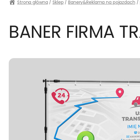
Strona główna
/
Sklep
/
Banery&Reklama na pojazdach
/
BANER FIRMA 