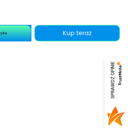
Kup teraz
zyka
SPRAWDŹ OPINIE