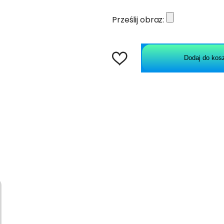
Prześlij obraz:
Dodaj do kos