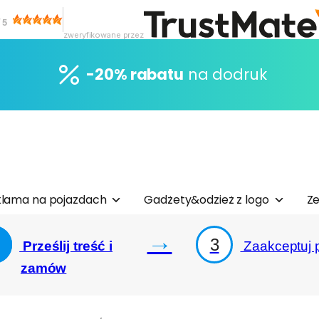
/
5
zweryfikowane przez
-20% rabatu
na dodruk
lama na pojazdach
Gadżety&odzież z logo
Ze
→
3
Prześlij treść i
Zaakceptuj p
zamów