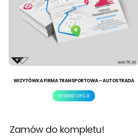
WIZYTÓWKA FIRMA TRANSPORTOWA – AUTOSTRADA
Ten
WYBIERZ OPCJE
produkt
ma
wiele
wariantów.
Zamów do kompletu!
Opcje