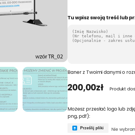
Tu wpisz swoją treść lub pr
Baner z Twoimi danymi o ro
200,00
zł
Produkt do
Możesz przesłać logo lub zdję
png, pdf):
Prześlij pliki
Nie wybran