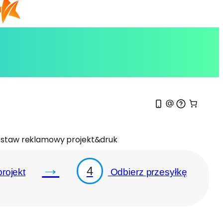
staw reklamowy projekt&druk
→
4
rojekt
Odbierz przesyłkę