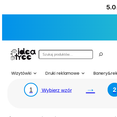
5.0
Przejdź
do
treści
Szukaj
Wizytówki
Druki reklamowe
Banery&rek
→
1
2
Wybierz wzór