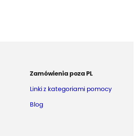
produkt
ma
wiele
wariantów.
Opcje
można
wybrać
na
stronie
produktu
Zamówienia poza PL
Linki z kategoriami pomocy
Blog