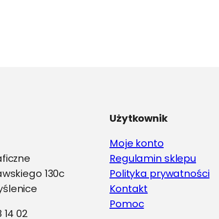
ma
wiele
wariantów.
Opcje
można
wybrać
na
stronie
produktu
Użytkownik
Moje konto
aficzne
Regulamin sklepu
iawskiego 130c
Polityka prywatności
ślenice
Kontakt
Pomoc
8 14 02