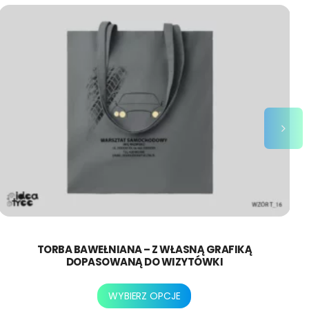
TORBA BAWEŁNIANA – Z WŁASNĄ GRAFIKĄ
DOPASOWANĄ DO WIZYTÓWKI
Ten
WYBIERZ OPCJE