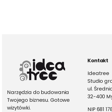
produkt
ma
wiele
wariantów.
Opcje
można
wybrać
na
stronie
produktu
Kontakt
Ideatree
Studio gr
ul. Średn
Narzędzia do budowania
32-400 My
Twojego biznesu. Gotowe
wizytówki.
NIP 681 17