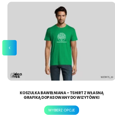
można
wybrać
na
stronie
produktu
KOSZULKA BAWEŁNIANA – TSHIRT Z WŁASNĄ
GRAFIKĄ DOPASOWANY DO WIZYTÓWKI
Ten
WYBIERZ OPCJE