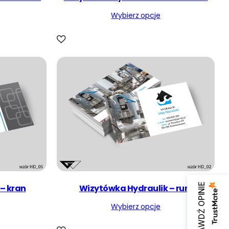
r
Wybierz opcje
n
o
ś
c
i
SPRAWDŹ OPINIE
– kran
Wizytówka Hydraulik – rury
Wybierz opcje