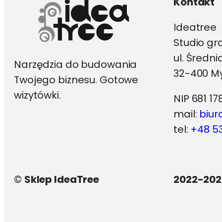
Kontakt
Ideatree
Studio gr
ul. Średn
Narzędzia do budowania
32-400 My
Twojego biznesu. Gotowe
wizytówki.
NIP 681 17
mail:
biur
tel:
+48 53
©
Sklep IdeaTree
2022-202