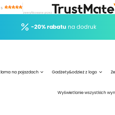
/
5
zweryfikowane przez
-20% rabatu
na dodruk
lama na pojazdach
Gadżety&odzież z logo
Ze
Wyświetlanie wszystkich wyni