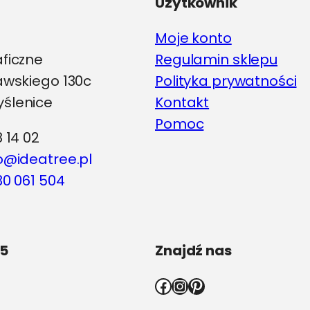
Użytkownik
Moje konto
aficzne
Regulamin sklepu
iawskiego 130c
Polityka prywatności
ślenice
Kontakt
Pomoc
8 14 02
o@ideatree.pl
0 061 504
5
Znajdź nas
Facebook
Instagram
Pinterest