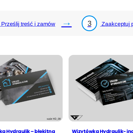
→
3
Prześlij treść i zamów
Zaakceptuj p
a Hydraulik – błękitna
Wizytówka Hydraulik- in