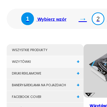
→
1
2
Wybierz wzór
WSZYSTKIE PRODUKTY
+
WIZYTÓWKI
+
DRUKI REKLAMOWE
+
BANERY&REKLAMA NA POJAZDACH
+
FACEBOOK COVER
Wizytówk