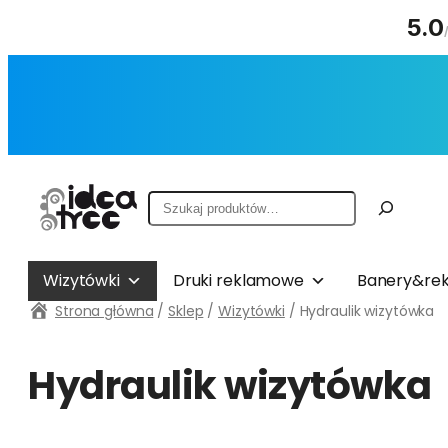
5.0
Przejdź
do
treści
Szukaj
Wizytówki
Druki reklamowe
Banery&rek
Strona główna
/
Sklep
/
Wizytówki
/ Hydraulik wizytówka
Hydraulik wizytówka