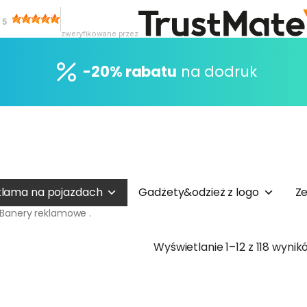
/
5
zweryfikowane przez
-20% rabatu
na dodruk
lama na pojazdach
Gadżety&odzież z logo
Ze
Banery reklamowe .
Wyświetlanie 1–12 z 118 wynik