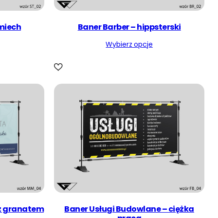
miech
Baner Barber – hippsterski
Wybierz opcje
z granatem
Baner Usługi Budowlane – ciężka