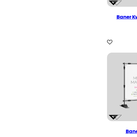
Baner K
Bane