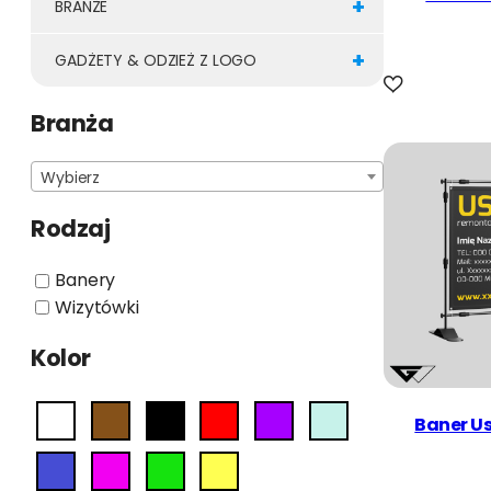
+
BRANŻE
+
GADŻETY & ODZIEŻ Z LOGO
Branża
Wybierz
Rodzaj
Banery
Wizytówki
Kolor
Baner U