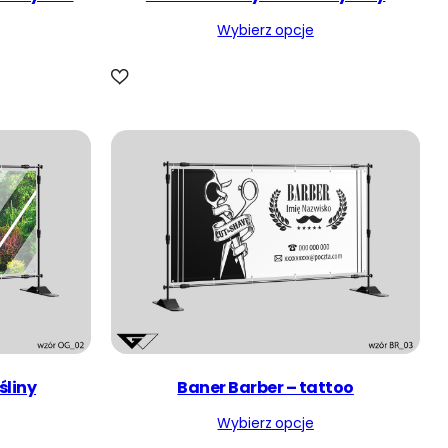
r
Wybierz opcje
n
o
ś
c
i
śliny
Baner Barber – tattoo
Wybierz opcje