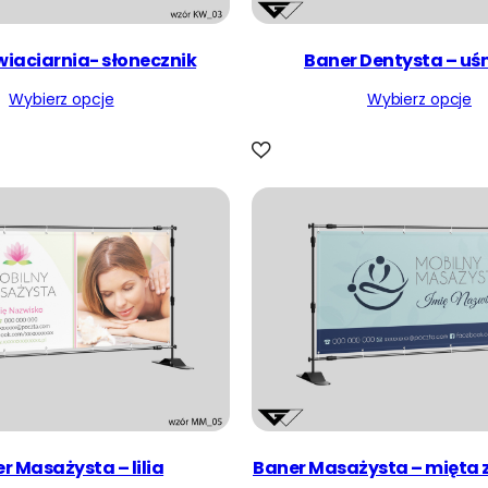
wiaciarnia- słonecznik
Baner Dentysta – uś
Wybierz opcje
Wybierz opcje
r Masażysta – lilia
Baner Masażysta – mięta 