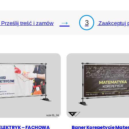
→
3
Prześlij treść i zamów
Zaakceptuj p
ELEKTRYK – FACHOWA
Baner Korepetycje Mat