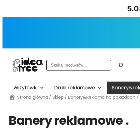
5.0
Przejdź
do
treści
Szukaj
Wizytówki
Druki reklamowe
Banery&rek
Strona główna
/
Sklep
/
Banery&Reklama na pojazdach
/ 
Banery reklamowe .