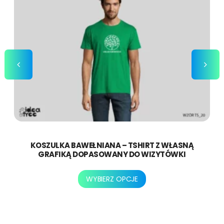
KOSZULKA BAWEŁNIANA – TSHIRT Z WŁASNĄ
GRAFIKĄ DOPASOWANY DO WIZYTÓWKI
Ten
WYBIERZ OPCJE
produkt
ma
wiele