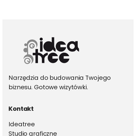
wariantów.
Opcje
można
wybrać
na
stronie
produktu
Narzędzia do budowania Twojego
biznesu. Gotowe wizytówki.
Kontakt
Ideatree
Studio graficzne