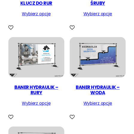
KLUCZ DO RUR
ŚRUBY
o
p
Wybierz opcje
Wybierz opcje
u
l
a
r
n
o
ś
c
i
BANER HYDRAULIK –
BANER HYDRAULIK –
RURY
WODA
Wybierz opcje
Wybierz opcje