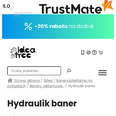
5.0
/
5
zweryfikowane
przez
Przejdź
do
-20% rabatu
na dodruk
treści
S
z
Strona główna
/
Sklep
/
Banery&Reklama na
u
pojazdach
/
Banery reklamowe .
/ Hydraulik baner
k
a
j
Hydraulik baner