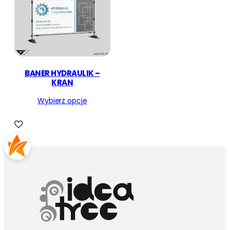
BANER HYDRAULIK –
KRAN
Wybierz opcje