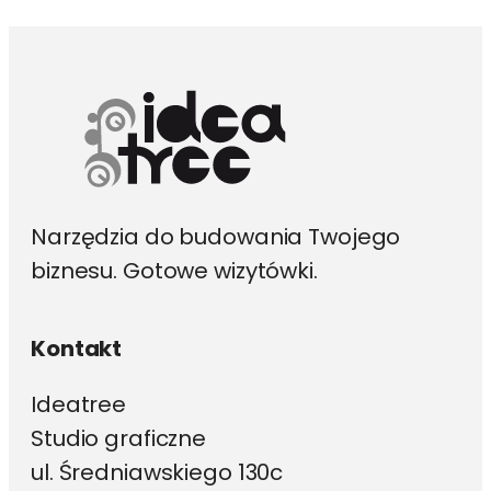
można
wybrać
na
stronie
produktu
Narzędzia do budowania Twojego
biznesu. Gotowe wizytówki.
Kontakt
Ideatree
Studio graficzne
ul. Średniawskiego 130c