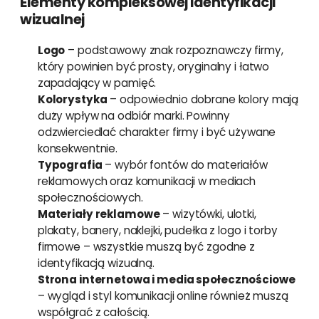
Elementy kompleksowej identyfikacji
wizualnej
Logo
– podstawowy znak rozpoznawczy firmy,
który powinien być prosty, oryginalny i łatwo
zapadający w pamięć.
Kolorystyka
– odpowiednio dobrane kolory mają
duży wpływ na odbiór marki. Powinny
odzwierciedlać charakter firmy i być używane
konsekwentnie.
Typografia
– wybór fontów do materiałów
reklamowych oraz komunikacji w mediach
społecznościowych.
Materiały reklamowe
– wizytówki, ulotki,
plakaty, banery, naklejki, pudełka z logo i torby
firmowe – wszystkie muszą być zgodne z
identyfikacją wizualną.
Strona internetowa i media społecznościowe
– wygląd i styl komunikacji online również muszą
współgrać z całością.