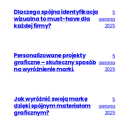
Dlaczego spójna identyfikacja
5
wizualna to must-have dla
sierpnia
każdej firmy?
2025
Personalizowane projekty
5
graficzne – skuteczny sposób
sierpnia
na wyróżnienie marki.
2025
Jak wyróżnić swoją markę
5
dzięki spójnym materiałom
sierpnia
graficznym?
2025