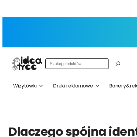
Przejdź
do
treści
Szukaj
Wizytówki
Druki reklamowe
Banery&rek
Dlaczego spójna iden