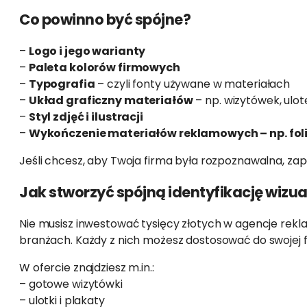
Co powinno być spójne?
–
Logo i jego warianty
–
Paleta kolorów firmowych
–
Typografia
– czyli fonty używane w materiałach
–
Układ graficzny materiałów
– np. wizytówek, ulo
–
Styl zdjęć i ilustracji
–
Wykończenie materiałów reklamowych – np. folie
Jeśli chcesz, aby Twoja firma była rozpoznawalna, za
Jak stworzyć spójną identyfikację wizu
Nie musisz inwestować tysięcy złotych w agencje rekl
branżach. Każdy z nich możesz dostosować do swojej fi
W ofercie znajdziesz m.in.:
– gotowe wizytówki
– ulotki i plakaty