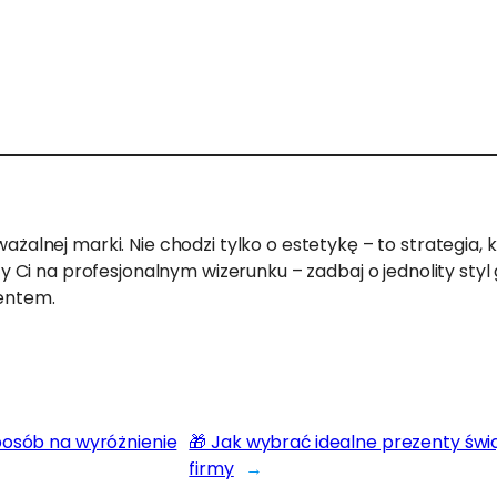
uważalnej marki. Nie chodzi tylko o estetykę – to strategi
leży Ci na profesjonalnym wizerunku – zadbaj o jednolity s
ientem.
posób na wyróżnienie
🎁 Jak wybrać idealne prezenty św
firmy
→