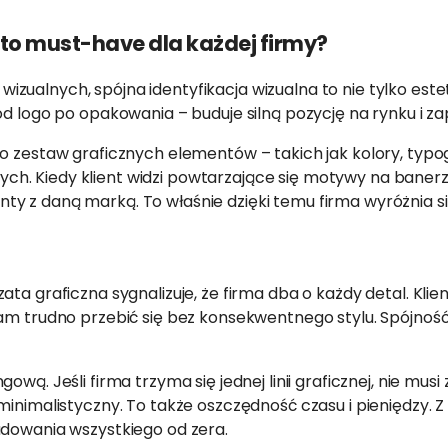
 to must-have dla każdej firmy?
zualnych, spójna identyfikacja wizualna to nie tylko este
od logo po opakowania – buduje silną pozycję na rynku i z
o zestaw graficznych elementów – takich jak kolory, typog
. Kiedy klient widzi powtarzające się motywy na banerze,
y z daną marką. To właśnie dzięki temu firma wyróżnia się
ta graficzna sygnalizuje, że firma dba o każdy detal. Klie
lam trudno przebić się bez konsekwentnego stylu. Spójność
wą. Jeśli firma trzyma się jednej linii graficznej, nie mus
 minimalistyczny. To także oszczędność czasu i pieniędzy.
udowania wszystkiego od zera.