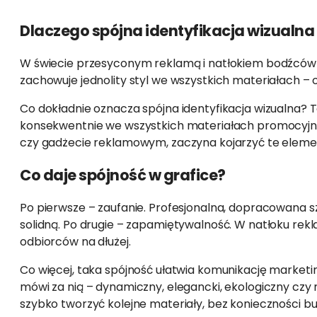
Dlaczego spójna identyfikacja wizualna
W świecie przesyconym reklamą i natłokiem bodźców wi
zachowuje jednolity styl we wszystkich materiałach – 
Co dokładnie oznacza spójna identyfikacja wizualna? T
konsekwentnie we wszystkich materiałach promocyjnych
czy gadżecie reklamowym, zaczyna kojarzyć te element
Co daje spójność w grafice?
Po pierwsze – zaufanie. Profesjonalna, dopracowana sza
solidną. Po drugie – zapamiętywalność. W natłoku rek
odbiorców na dłużej.
Co więcej, taka spójność ułatwia komunikację marketingo
mówi za nią – dynamiczny, elegancki, ekologiczny czy
szybko tworzyć kolejne materiały, bez konieczności b