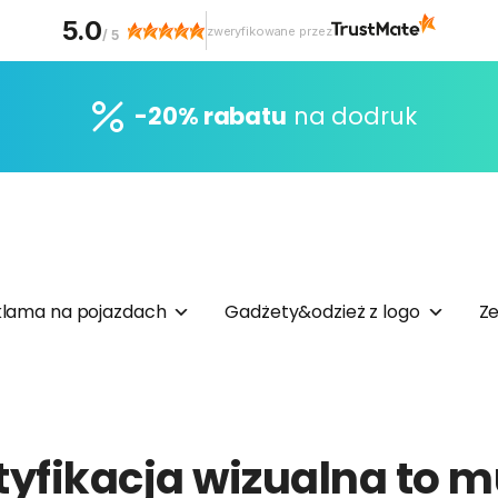
5.0
zweryfikowane przez
/
5
-20% rabatu
na dodruk
lama na pojazdach
Gadżety&odzież z logo
Ze
tyfikacja wizualna to m