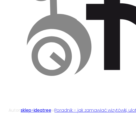
Autor:
sklep-ideatree
w
Poradnik – jak zamawiać wizytówki, ulot