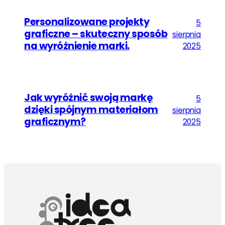
Personalizowane projekty
5
graficzne – skuteczny sposób
sierpnia
na wyróżnienie marki.
2025
Jak wyróżnić swoją markę
5
dzięki spójnym materiałom
sierpnia
graficznym?
2025