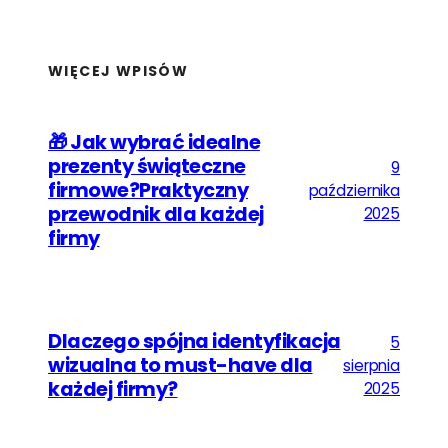
WIĘCEJ WPISÓW
🎁 Jak wybrać idealne
prezenty świąteczne
9
firmowe?Praktyczny
października
przewodnik dla każdej
2025
firmy
Dlaczego spójna identyfikacja
5
wizualna to must-have dla
sierpnia
każdej firmy?
2025