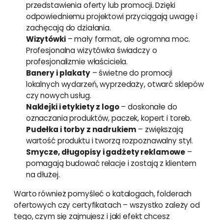
przedstawienia oferty lub promocji. Dzięki
odpowiedniemu projektowi przyciągają uwagę i
zachęcają do działania.
Wizytówki
– mały format, ale ogromna moc.
Profesjonalna wizytówka świadczy o
profesjonalizmie właściciela.
Banery i plakaty
– świetne do promocji
lokalnych wydarzeń, wyprzedaży, otwarć sklepów
czy nowych usług.
Naklejki i etykiety z logo
– doskonałe do
oznaczania produktów, paczek, kopert i toreb.
Pudełka i torby z nadrukiem
– zwiększają
wartość produktu i tworzą rozpoznawalny styl.
Smycze, długopisy i gadżety reklamowe
–
pomagają budować relacje i zostają z klientem
na dłużej.
Warto również pomyśleć o katalogach, folderach
ofertowych czy certyfikatach – wszystko zależy od
tego, czym się zajmujesz i jaki efekt chcesz