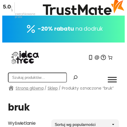
5.0
/
5
zweryfikowane
przez
Przejdź
do
-20% rabatu
na dodruk
treści
S
z
Strona główna
/
Sklep
/ Produkty oznaczone “bruk”
u
k
a
bruk
j
Wyświetlanie