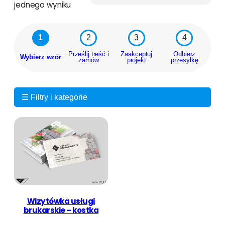
jednego wyniku
1
2
3
4
Prześlij treść i
Zaakceptuj
Odbierz
Wybierz wzór
zamów
projekt
przesyłkę
☰ Filtry i kategorie
Wizytówka usługi
brukarskie – kostka