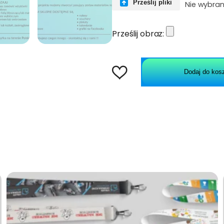
Prześlij pliki
Nie wybran
Prześlij obraz:
Dodaj do kos