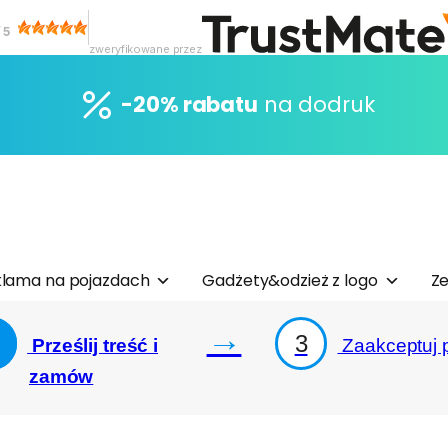
/
5
zweryfikowane przez
-20% rabatu
na dodruk
lama na pojazdach
Gadżety&odzież z logo
Ze
→
3
Prześlij treść i
Zaakceptuj p
zamów