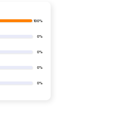
można
wybrać
na
100%
stronie
produktu
0%
0%
0%
0%