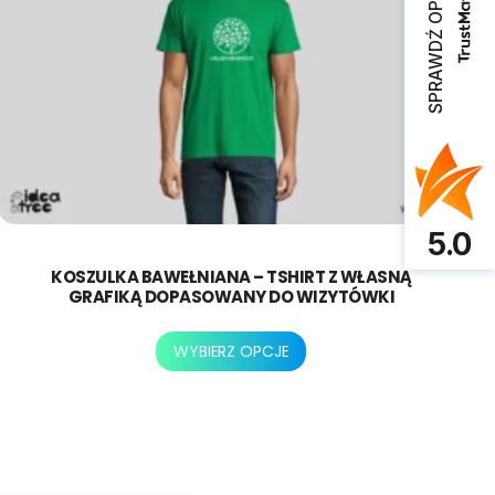
SPRAWDŹ OPINIE
5.0
KOSZULKA BAWEŁNIANA – TSHIRT Z WŁASNĄ
GRAFIKĄ DOPASOWANY DO WIZYTÓWKI
Ten
WYBIERZ OPCJE
produkt
ma
wiele
wariantów.
Opcje