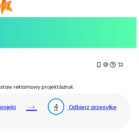
staw reklamowy projekt&druk
→
4
rojekt
Odbierz przesyłkę