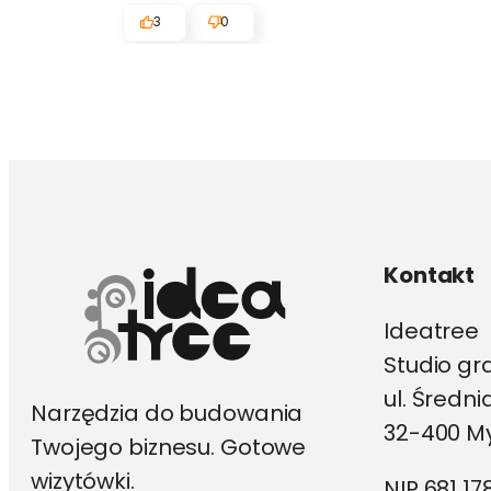
3
0
Kontakt
Ideatree
Studio gr
ul. Średn
Narzędzia do budowania
32-400 My
Twojego biznesu. Gotowe
wizytówki.
NIP 681 17