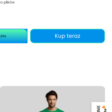
o plików
Kup teraz
zyka