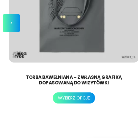
TORBA BAWEŁNIANA – Z WŁASNĄ GRAFIKĄ
DOPASOWANĄ DO WIZYTÓWKI
Ten
WYBIERZ OPCJE
produkt
ma
wiele
wariantów.
Opcje