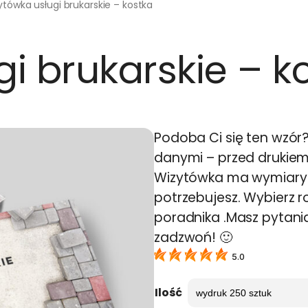
tówka usługi brukarskie – kostka
i brukarskie – k
Podoba Ci się ten wzór
danymi – przed drukie
Wizytówka ma wymiary 9
potrzebujesz. Wybierz ro
poradnika .Masz pytani
zadzwoń! 🙂
5.0
Ilość