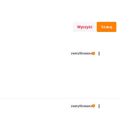
Wyczyść
Szukaj
zweryfikowano
zweryfikowano