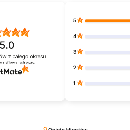
wybrać
na
stronie
5
produktu
4
5.0
3
ntów
z całego okresu
zweryfikowanych przez
2
1
Opinie klientów