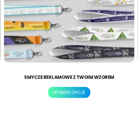
SMYCZE REKLAMOWE Z TWOIM WZOREM
Ten
WYBIERZ OPCJE
produkt
ma
wiele
wariantów.
Opcje
można