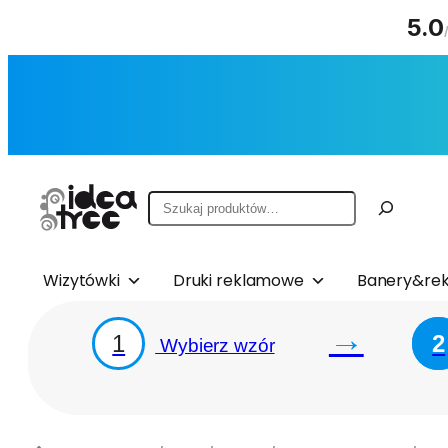
5.0
Przejdź
do
treści
Szukaj
Wizytówki
Druki reklamowe
Banery&rek
→
1
2
Wybierz wzór