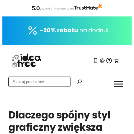
5.0
zweryfikowane przez
/
5
Przejdź
do
-20% rabatu
na dodruk
treści
S
z
u
k
a
Dlaczego spójny styl
j
graficzny zwiększa