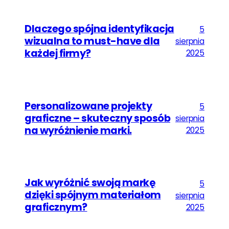
Dlaczego spójna identyfikacja
5
wizualna to must-have dla
sierpnia
każdej firmy?
2025
Personalizowane projekty
5
graficzne – skuteczny sposób
sierpnia
na wyróżnienie marki.
2025
Jak wyróżnić swoją markę
5
dzięki spójnym materiałom
sierpnia
graficznym?
2025