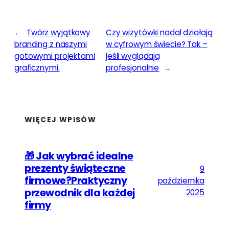
←
Twórz wyjątkowy
Czy wizytówki nadal działają
branding z naszymi
w cyfrowym świecie? Tak –
gotowymi projektami
jeśli wyglądają
graficznymi.
profesjonalnie
→
WIĘCEJ WPISÓW
🎁 Jak wybrać idealne
prezenty świąteczne
9
firmowe?Praktyczny
października
przewodnik dla każdej
2025
firmy