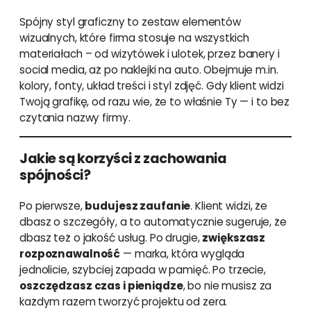
Spójny styl graficzny to zestaw elementów
wizualnych, które firma stosuje na wszystkich
materiałach – od wizytówek i ulotek, przez banery i
social media, aż po naklejki na auto. Obejmuje m.in.
kolory, fonty, układ treści i styl zdjęć. Gdy klient widzi
Twoją grafikę, od razu wie, że to właśnie Ty — i to bez
czytania nazwy firmy.
Jakie są korzyści z zachowania
spójności?
Po pierwsze,
budujesz zaufanie
. Klient widzi, że
dbasz o szczegóły, a to automatycznie sugeruje, że
dbasz też o jakość usług. Po drugie,
zwiększasz
rozpoznawalność
— marka, która wygląda
jednolicie, szybciej zapada w pamięć. Po trzecie,
oszczędzasz czas i pieniądze
, bo nie musisz za
każdym razem tworzyć projektu od zera.