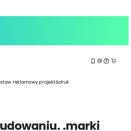
staw reklamowy projekt&druk
 budowaniu. .marki