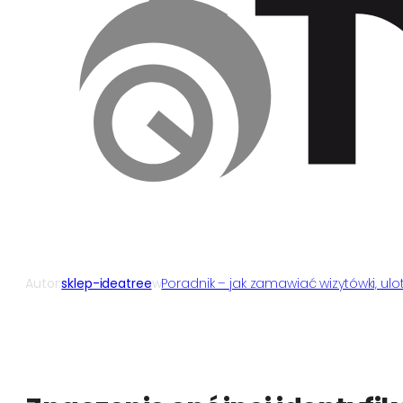
Autor:
sklep-ideatree
w
Poradnik – jak zamawiać wizytówki, ulot