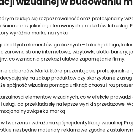
acji wizualnej w budowaniu m
órym buduje się rozpoznawalność oraz profesjonalny wizeru
rtościami oraz jakością oferowanych produktów lub usług
tóry wyróżnia markę na rynku.
ednolitych elementów graficznych – takich jak logo, kolory
zarówno stronę internetową, wizytówki, ulotki, banery, ja
jny, co wzmacnia przekaz i ułatwia zapamiętanie firmy.
nie odbiorców. Marki, które prezentują się profesjonalnie i
 decydują się na zakup produktów czy skorzystanie z usług f
, że spójność wizualna pomaga uniknąć chaosu i rozprosze
arzalności elementów wizualnych, co w efekcie prowadzi 
 i usługi, co przekłada się na lepsze wyniki sprzedażowe. 
mocjonalny związek z marką.
 tworzeniu i wdrażaniu spójnej identyfikacji wizualnej. P
zystkie niezbędne materiały reklamowe zgodne z ustalony