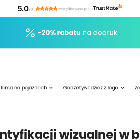
5.0
zweryfikowane przez
/
5
-20% rabatu
na dodruk
lama na pojazdach
Gadżety&odzież z logo
Ze
ntyfikacji wizualnej w