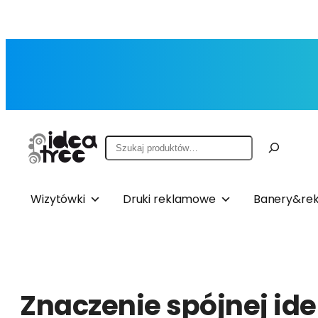
Przejdź
do
treści
Szukaj
Wizytówki
Druki reklamowe
Banery&rek
Znaczenie spójnej ide