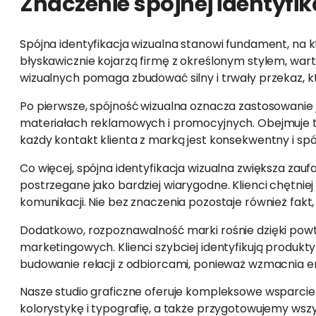
Znaczenie spójnej identyfik
Spójna identyfikacja wizualna stanowi fundament, na kt
błyskawicznie kojarzą firmę z określonym stylem, wa
wizualnych pomaga zbudować silny i trwały przekaz, k
Po pierwsze, spójność wizualna oznacza zastosowanie j
materiałach reklamowych i promocyjnych. Obejmuje to 
każdy kontakt klienta z marką jest konsekwentny i spó
Co więcej, spójna identyfikacja wizualna zwiększa zaufa
postrzegane jako bardziej wiarygodne. Klienci chętniej
komunikacji. Nie bez znaczenia pozostaje również fakt
Dodatkowo, rozpoznawalność marki rośnie dzięki powt
marketingowych. Klienci szybciej identyfikują produkty
budowanie relacji z odbiorcami, ponieważ wzmacnia e
Nasze studio graficzne oferuje kompleksowe wsparcie w
kolorystykę i typografię, a także przygotowujemy ws