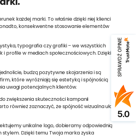
arki.
nek każdej marki. To właśnie dzięki niej klienci
. Ponadto, konsekwentne stosowanie elementów
SPRAWDŹ OPINIE
styka, typografia czy grafiki – we wszystkich
k i profile w mediach społecznościowych. Dzięki temu
 jednolicie, budzą pozytywne skojarzenia i są
irm, które wyróżniają się estetyką i spójnością
nia uwagi potencjalnych klientów.
do zwiększenia skuteczności kampanii
Warto również zaznaczyć, że spójność wizualna ułatwia
5.0
rojektujemy unikalne logo, dobieramy odpowiednią
m stylem. Dzięki temu Twoja marka zyska