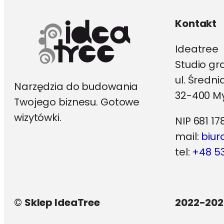
Kontakt
Ideatree
Studio gr
ul. Średn
Narzędzia do budowania
32-400 My
Twojego biznesu. Gotowe
wizytówki.
NIP 681 17
mail:
biur
tel:
+48 53
©
Sklep IdeaTree
2022-202