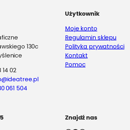
Użytkownik
Moje konto
aficzne
Regulamin sklepu
iawskiego 130c
Polityka prywatności
ślenice
Kontakt
Pomoc
8 14 02
o@ideatree.pl
0 061 504
5
Znajdź nas