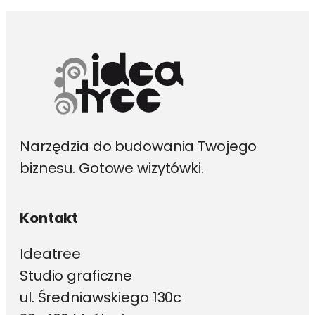
wybrać
na
stronie
produktu
Narzędzia do budowania Twojego
biznesu. Gotowe wizytówki.
Kontakt
Ideatree
Studio graficzne
ul. Średniawskiego 130c