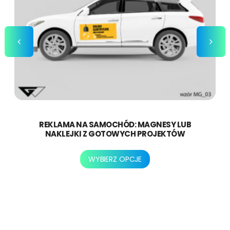
REKLAMA NA SAMOCHÓD: MAGNESY LUB
NAKLEJKI Z GOTOWYCH PROJEKTÓW
Ten
WYBIERZ OPCJE
produkt
ma
wiele
wariantów.
Opcje
można