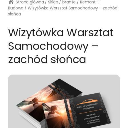
Strona główna
/
Sklep
/
branże
/
Remont –
Budowa
/ Wizytówka Warsztat Samochodowy – zachód
słońca
Wizytówka Warsztat
Samochodowy –
zachód słońca