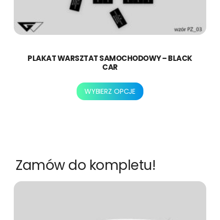
PLAKAT WARSZTAT SAMOCHODOWY – BLACK
CAR
Ten
WYBIERZ OPCJE
produkt
ma
wiele
wariantów.
Opcje
można
Zamów do kompletu!
wybrać
na
stronie
produktu