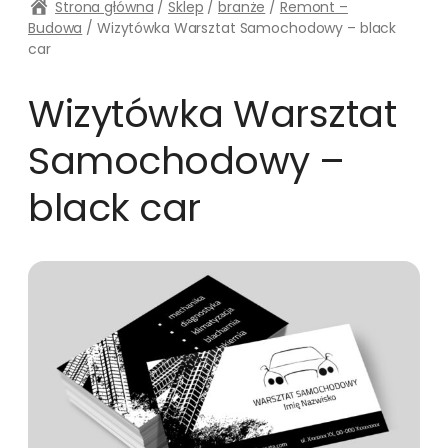
Strona główna
/
Sklep
/
branże
/
Remont –
Budowa
/ Wizytówka Warsztat Samochodowy – black
car
Wizytówka Warsztat
Samochodowy –
black car