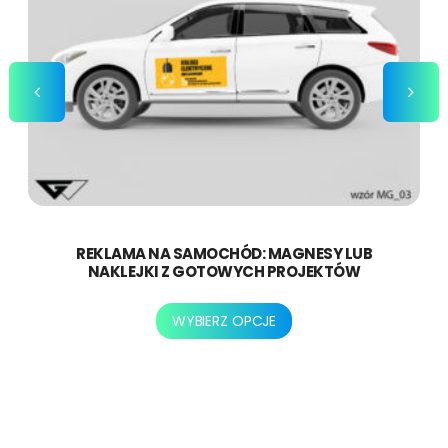
REKLAMA NA SAMOCHÓD: MAGNESY LUB
NAKLEJKI Z GOTOWYCH PROJEKTÓW
Ten
WYBIERZ OPCJE
produkt
ma
wiele
wariantów.
Opcje