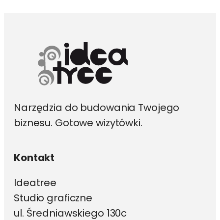
można
wybrać
na
stronie
produktu
Narzędzia do budowania Twojego
biznesu. Gotowe wizytówki.
Kontakt
Ideatree
Studio graficzne
ul. Średniawskiego 130c