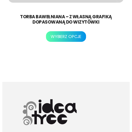
TORBA BAWEŁNIANA – Z WŁASNĄ GRAFIKĄ
DOPASOWANĄ DO WIZYTÓWKI
Ten
WYBIERZ OPCJE
produkt
ma
wiele
wariantów.
Opcje
można
wybrać
na
stronie
produktu