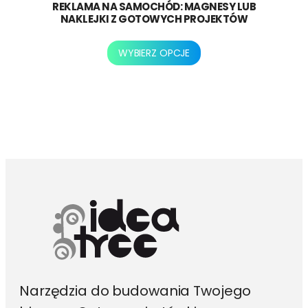
REKLAMA NA SAMOCHÓD: MAGNESY LUB
NAKLEJKI Z GOTOWYCH PROJEKTÓW
Ten
WYBIERZ OPCJE
produkt
ma
wiele
wariantów.
Opcje
można
wybrać
na
stronie
produktu
Narzędzia do budowania Twojego