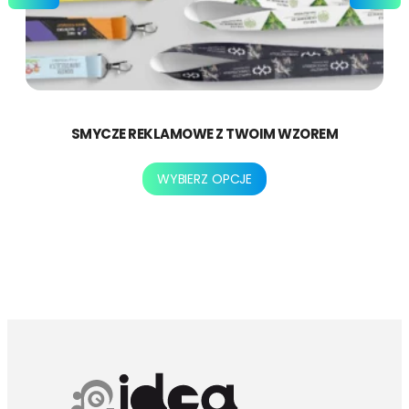
SMYCZE REKLAMOWE Z TWOIM WZOREM
Ten
WYBIERZ OPCJE
produkt
ma
wiele
wariantów.
Opcje
można
wybrać
na
stronie
produktu