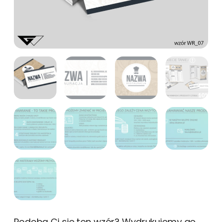
Podoba Ci się ten wzór? Wydrukujemy go