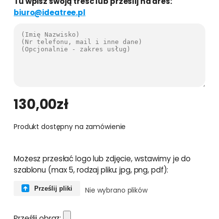
Tu wpisz swoją treść lub prześlij na dres:
biuro@ideatree.pl
130,00
zł
Produkt dostępny na zamówienie
Możesz przesłać logo lub zdjęcie, wstawimy je do
szablonu (max 5, rodzaj pliku: jpg, png, pdf):
Prześlij pliki
Nie wybrano plików
Prześlij obraz: