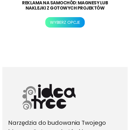
REKLAMA NA SAMOCHÓD: MAGNESY LUB
NAKLEJKI Z GOTOWYCH PROJEKTÓW
Ten
WYBIERZ OPCJE
produkt
ma
wiele
wariantów.
Opcje
można
wybrać
na
stronie
produktu
Narzędzia do budowania Twojego