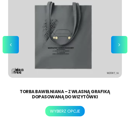
TORBA BAWEŁNIANA – Z WŁASNĄ GRAFIKĄ
DOPASOWANĄ DO WIZYTÓWKI
Ten
WYBIERZ OPCJE
produkt
ma