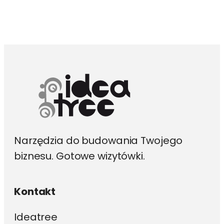
wiele
wariantów.
Opcje
można
wybrać
na
stronie
produktu
Narzędzia do budowania Twojego
biznesu. Gotowe wizytówki.
Kontakt
Ideatree