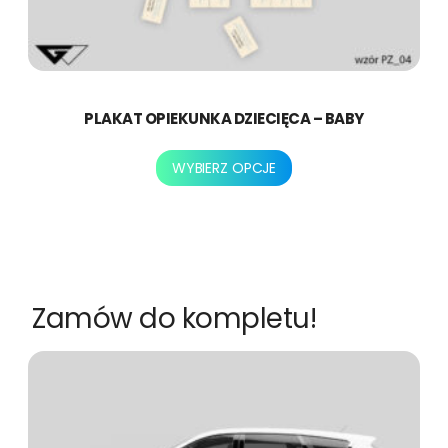
PLAKAT OPIEKUNKA DZIECIĘCA – BABY
Ten
WYBIERZ OPCJE
produkt
ma
wiele
wariantów.
Opcje
można
Zamów do kompletu!
wybrać
na
stronie
produktu