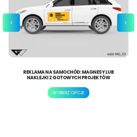
REKLAMA NA SAMOCHÓD: MAGNESY LUB
NAKLEJKI Z GOTOWYCH PROJEKTÓW
Ten
WYBIERZ OPCJE
produkt
ma
wiele
wariantów.
Opcje
można