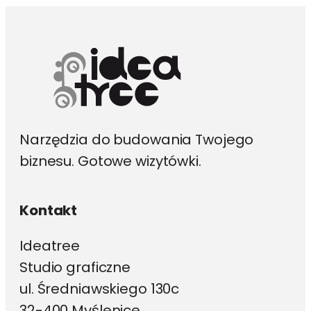
wybrać
na
stronie
produktu
Narzędzia do budowania Twojego
biznesu. Gotowe wizytówki.
Kontakt
Ideatree
Studio graficzne
ul. Średniawskiego 130c
32-400 Myślenice