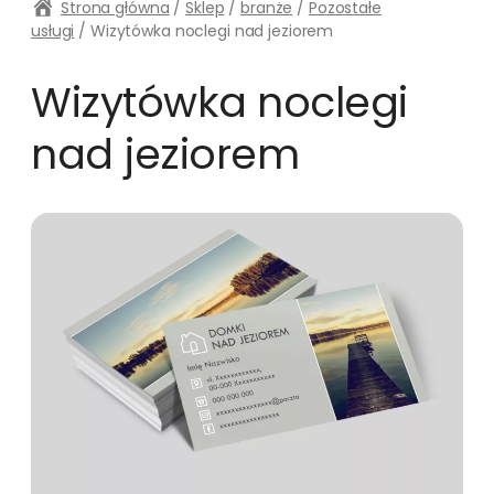
Strona główna
/
Sklep
/
branże
/
Pozostałe
usługi
/ Wizytówka noclegi nad jeziorem
Wizytówka noclegi
nad jeziorem