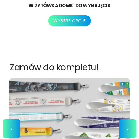
WIZYTÓWKA DOMKI DO WYNAJĘCIA
Ten
WYBIERZ OPCJE
produkt
ma
wiele
wariantów.
Opcje
można
Zamów do kompletu!
wybrać
na
stronie
produktu