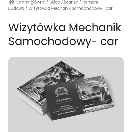
Strona główna
/
Sklep
/
branże
/
Remont –
Budowa
/ Wizytówka Mechanik Samochodowy- car
Wizytówka Mechanik
Samochodowy- car