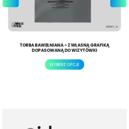
TORBA BAWEŁNIANA – Z WŁASNĄ GRAFIKĄ
DOPASOWANĄ DO WIZYTÓWKI
Ten
WYBIERZ OPCJE
produkt
ma
wiele
wariantów.
Opcje
można
wybrać
na
stronie