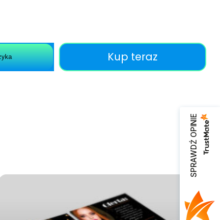
Kup teraz
zyka
SPRAWDŹ OPINIE