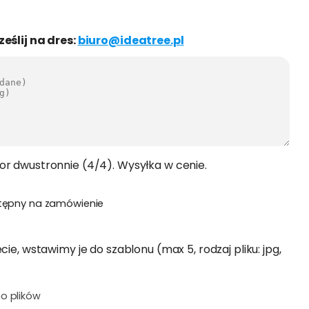
ześlij na dres:
biuro@ideatree.pl
or dwustronnie (4/4). Wysyłka w cenie.
tępny na zamówienie
cie, wstawimy je do szablonu (max 5, rodzaj pliku: jpg,
o plików