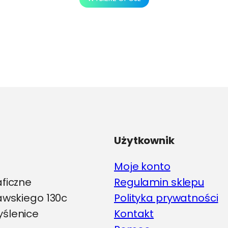
produkt
ma
wiele
wariantów.
Opcje
można
wybrać
na
stronie
produktu
Użytkownik
Moje konto
aficzne
Regulamin sklepu
iawskiego 130c
Polityka prywatności
ślenice
Kontakt