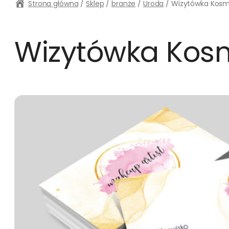
Strona główna
/
Sklep
/
branże
/
Uroda
/ Wizytówka Kosm
Wizytówka Kosm