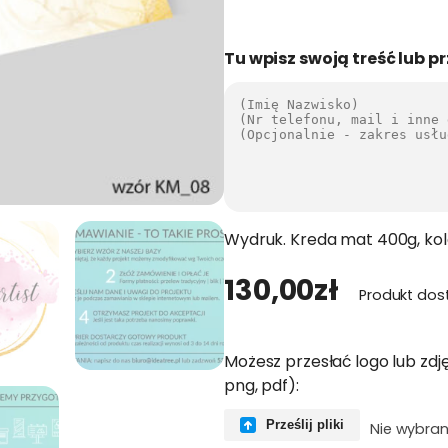
Tu wpisz swoją treść lub pr
Wydruk. Kreda mat 400g, kol
130,00
zł
Produkt dos
Możesz przesłać logo lub zdję
png, pdf):
Prześlij pliki
Nie wybran