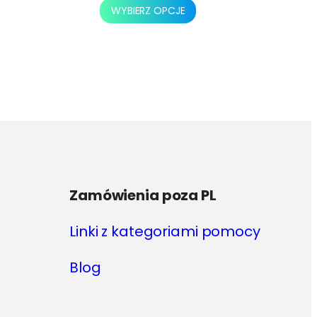
Ten
WYBIERZ OPCJE
produkt
ma
wiele
wariantów.
Opcje
można
wybrać
na
stronie
produktu
Zamówienia poza PL
Linki z kategoriami pomocy
Blog