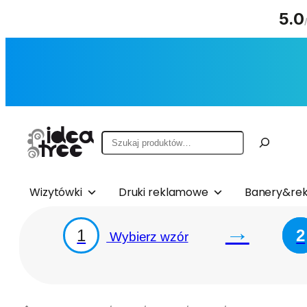
5.0
Przejdź
do
treści
Szukaj
Wizytówki
Druki reklamowe
Banery&rek
→
1
2
Wybierz wzór