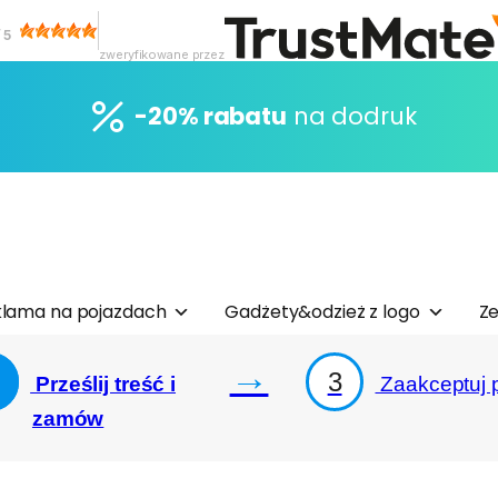
/
5
zweryfikowane przez
-20% rabatu
na dodruk
lama na pojazdach
Gadżety&odzież z logo
Ze
→
3
Prześlij treść i
Zaakceptuj p
zamów