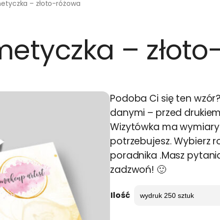
etyczka – złoto-różowa
etyczka – złoto
Podoba Ci się ten wzór
danymi – przed drukie
Wizytówka ma wymiary 9
potrzebujesz. Wybierz ro
poradnika .Masz pytani
zadzwoń! 🙂
Ilość