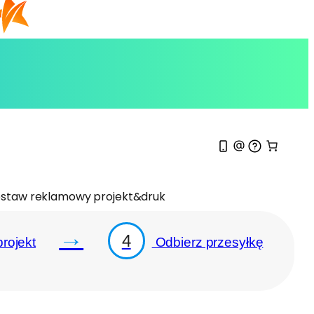
staw reklamowy projekt&druk
→
4
rojekt
Odbierz przesyłkę