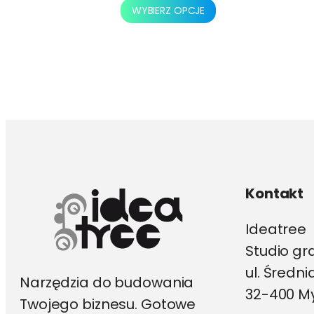
Ten
WYBIERZ OPCJE
produkt
ma
wiele
wariantów.
Opcje
można
wybrać
na
stronie
produktu
Kontakt
Ideatree
Studio gr
ul. Średn
Narzędzia do budowania
32-400 My
Twojego biznesu. Gotowe