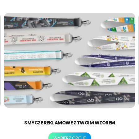
można
wybrać
na
stronie
produktu
SMYCZE REKLAMOWE Z TWOIM WZOREM
Ten
WYBIERZ OPCJE