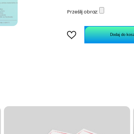
Prześlij obraz:
Dodaj do kos