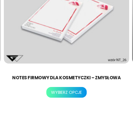
NOTES FIRMOWY DLA KOSMETYCZKI – ZMYSŁOWA
Ten
WYBIERZ OPCJE
produkt
ma
wiele
wariantów.
Opcje