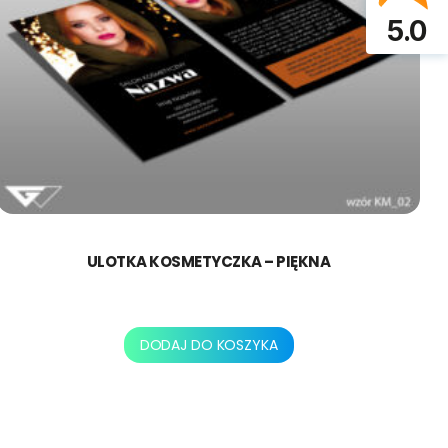
5.0
ULOTKA KOSMETYCZKA – PIĘKNA
250,00
zł
DODAJ DO KOSZYKA