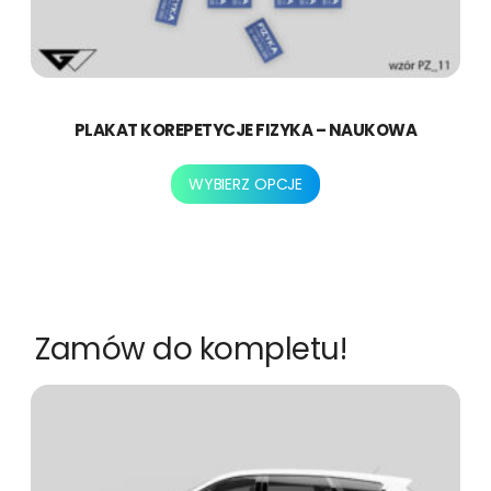
PLAKAT KOREPETYCJE FIZYKA – NAUKOWA
Ten
WYBIERZ OPCJE
produkt
ma
wiele
wariantów.
Opcje
można
Zamów do kompletu!
wybrać
na
stronie
produktu