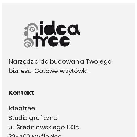
wybrać
na
stronie
produktu
Narzędzia do budowania Twojego
biznesu. Gotowe wizytówki.
Kontakt
Ideatree
Studio graficzne
ul. Średniawskiego 130c
32-400 Myślenice