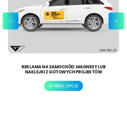
REKLAMA NA SAMOCHÓD: MAGNESY LUB
NAKLEJKI Z GOTOWYCH PROJEKTÓW
Ten
WYBIERZ OPCJE
produkt
ma
wiele
wariantów.
Opcje
można