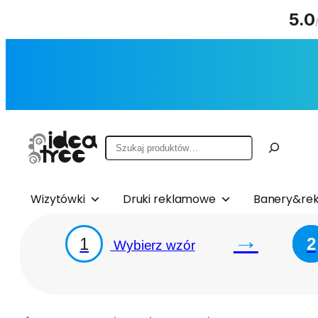
5.0
Przejdź
do
treści
Szukaj
Wizytówki
Druki reklamowe
Banery&rek
→
1
2
Wybierz wzór