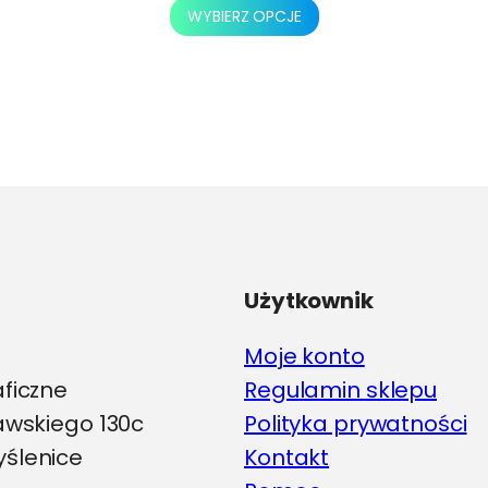
Ten
WYBIERZ OPCJE
produkt
ma
wiele
wariantów.
Opcje
można
wybrać
na
stronie
produktu
Użytkownik
Moje konto
aficzne
Regulamin sklepu
iawskiego 130c
Polityka prywatności
ślenice
Kontakt