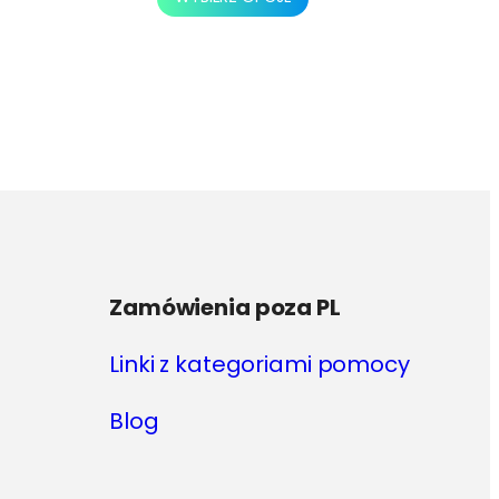
produkt
ma
wiele
wariantów.
Opcje
można
wybrać
na
stronie
produktu
Zamówienia poza PL
Linki z kategoriami pomocy
Blog