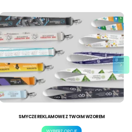
SMYCZE REKLAMOWE Z TWOIM WZOREM
Ten
WYBIERZ OPCJE