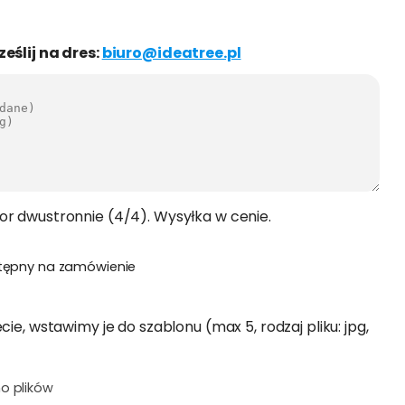
ześlij na dres:
biuro@ideatree.pl
or dwustronnie (4/4). Wysyłka w cenie.
tępny na zamówienie
cie, wstawimy je do szablonu (max 5, rodzaj pliku: jpg,
o plików