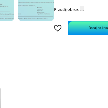
Prześlij obraz:
Dodaj do kos