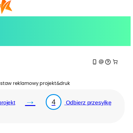
staw reklamowy projekt&druk
→
4
rojekt
Odbierz przesyłkę