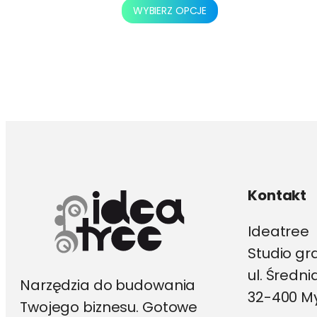
Ten
WYBIERZ OPCJE
produkt
ma
wiele
wariantów.
Opcje
można
wybrać
na
stronie
produktu
Kontakt
Ideatree
Studio gr
ul. Średn
Narzędzia do budowania
32-400 My
Twojego biznesu. Gotowe