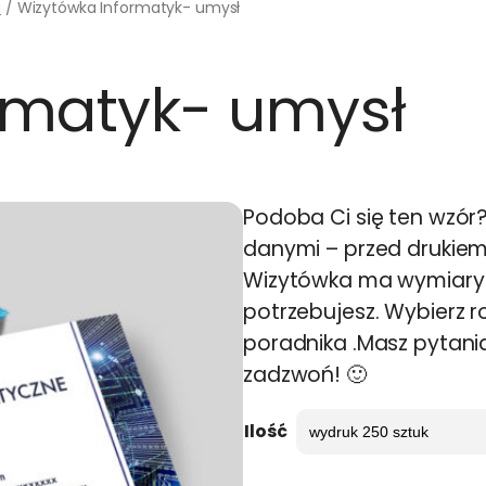
a
/ Wizytówka Informatyk- umysł
rmatyk- umysł
Podoba Ci się ten wzór
danymi – przed drukie
Wizytówka ma wymiary 9
potrzebujesz. Wybierz ro
poradnika .Masz pytani
zadzwoń! 🙂
Ilość