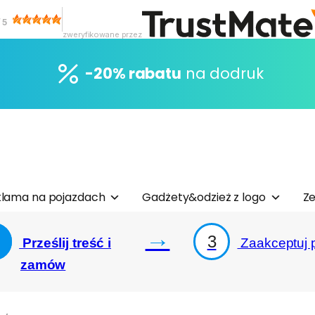
/
5
zweryfikowane przez
-20% rabatu
na dodruk
lama na pojazdach
Gadżety&odzież z logo
Ze
→
3
Prześlij treść i
Zaakceptuj p
zamów