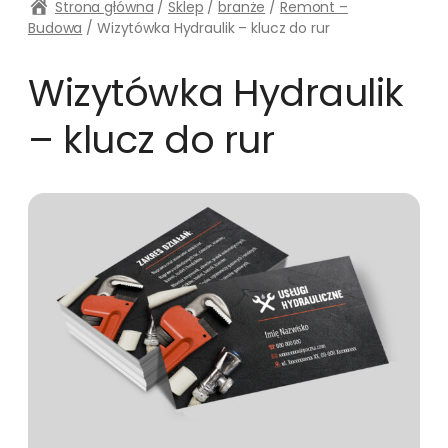
Strona główna
/
Sklep
/
branże
/
Remont –
Budowa
/ Wizytówka Hydraulik – klucz do rur
Wizytówka Hydraulik
– klucz do rur