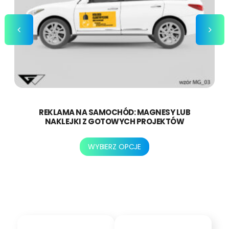
REKLAMA NA SAMOCHÓD: MAGNESY LUB
NAKLEJKI Z GOTOWYCH PROJEKTÓW
Ten
WYBIERZ OPCJE
produkt
ma
wiele
wariantów.
Opcje
można
wybrać