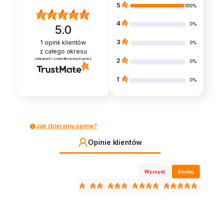
5
100%
na
stronie
4
0%
5.0
produktu
3
1
opinii klientów
0%
z całego okresu
zebranych i zweryfikowanych przez
2
0%
1
0%
Jak zbieramy opinie?
Opinie klientów
Wyczyść
Szukaj