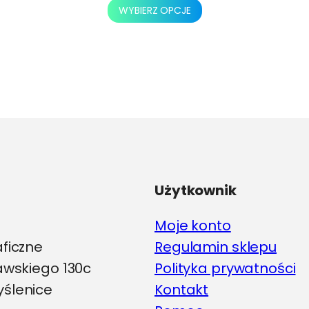
Ten
WYBIERZ OPCJE
produkt
ma
wiele
wariantów.
Opcje
można
wybrać
na
stronie
produktu
Użytkownik
Moje konto
aficzne
Regulamin sklepu
iawskiego 130c
Polityka prywatności
ślenice
Kontakt