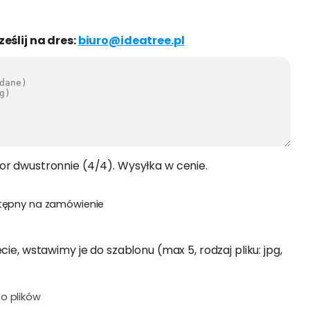
ześlij na dres:
biuro@ideatree.pl
or dwustronnie (4/4). Wysyłka w cenie.
tępny na zamówienie
cie, wstawimy je do szablonu (max 5, rodzaj pliku: jpg,
o plików