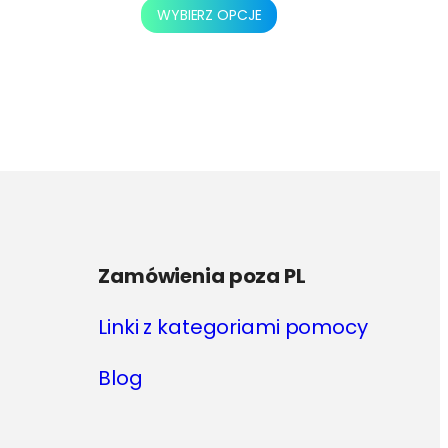
Ten
WYBIERZ OPCJE
produkt
ma
wiele
wariantów.
Opcje
można
wybrać
na
stronie
produktu
Zamówienia poza PL
Linki z kategoriami pomocy
Blog