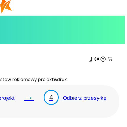
staw reklamowy projekt&druk
→
4
rojekt
Odbierz przesyłkę