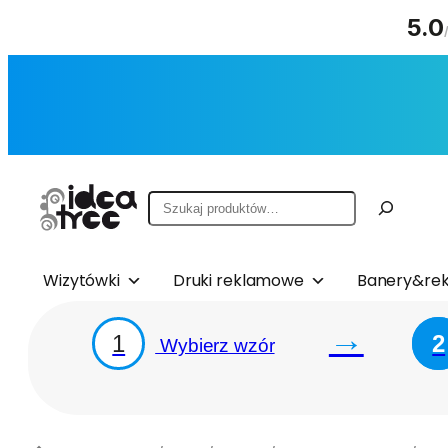
5.0
Przejdź
do
treści
Szukaj
Wizytówki
Druki reklamowe
Banery&rek
→
1
2
Wybierz wzór