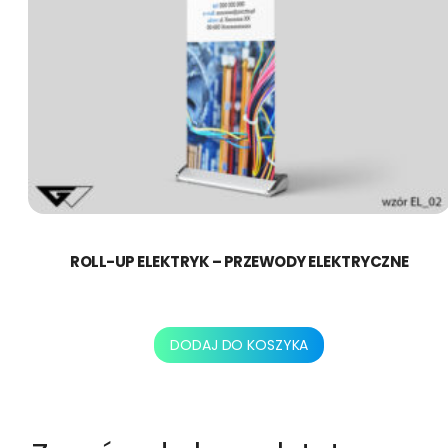
ROLL-UP ELEKTRYK – PRZEWODY ELEKTRYCZNE
478,80
zł
DODAJ DO KOSZYKA