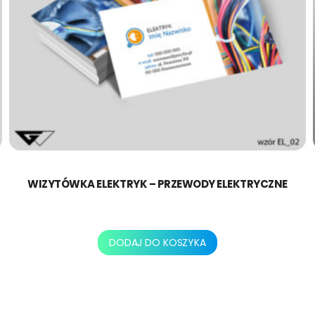
WIZYTÓWKA ELEKTRYK – PRZEWODY ELEKTRYCZNE
130,00
zł
DODAJ DO KOSZYKA