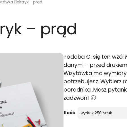
ytówka Elektryk – prąd
ryk – prąd
Podoba Ci się ten wzór
danymi – przed drukie
Wizytówka ma wymiary 9
potrzebujesz. Wybierz ro
poradnika .Masz pytani
zadzwoń! 🙂
Ilość