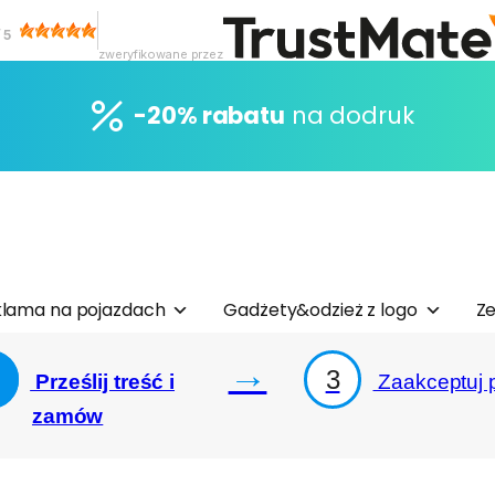
/
5
zweryfikowane przez
-20% rabatu
na dodruk
lama na pojazdach
Gadżety&odzież z logo
Ze
→
3
Prześlij treść i
Zaakceptuj p
zamów