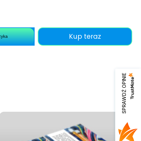
Kup teraz
zyka
SPRAWDŹ OPINIE