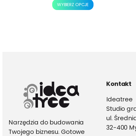
Ten
WYBIERZ OPCJE
produkt
ma
wiele
wariantów.
Opcje
można
wybrać
na
stronie
produktu
Kontakt
Ideatree
Studio gr
ul. Średn
Narzędzia do budowania
32-400 My
Twojego biznesu. Gotowe