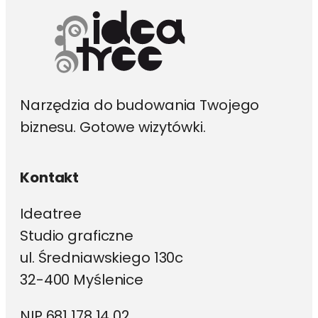
stronie
produktu
Narzędzia do budowania Twojego
biznesu. Gotowe wizytówki.
Kontakt
Ideatree
Studio graficzne
ul. Średniawskiego 130c
32-400 Myślenice
NIP 681 178 14 02