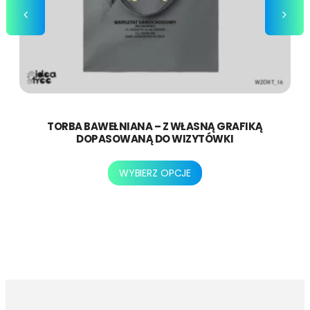
TORBA BAWEŁNIANA – Z WŁASNĄ GRAFIKĄ
DOPASOWANĄ DO WIZYTÓWKI
Ten
WYBIERZ OPCJE
produkt
ma
wiele
wariantów.
Opcje
można
wybrać
na