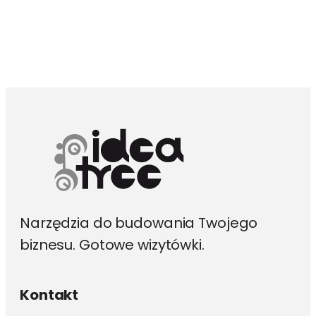
ma
wiele
wariantów.
Opcje
można
wybrać
na
stronie
produktu
Narzędzia do budowania Twojego
biznesu. Gotowe wizytówki.
Kontakt