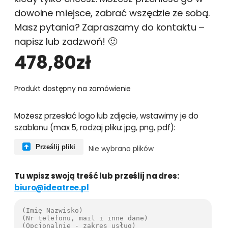
dowolne miejsce, zabrać wszędzie ze sobą.
Masz pytania? Zapraszamy do kontaktu –
napisz lub zadzwoń! 🙂
478,80
zł
Produkt dostępny na zamówienie
i
Możesz przesłać logo lub zdjęcie, wstawimy je do
l
szablonu (max 5, rodzaj pliku: jpg, png, pdf):
o
ś
Prześlij pliki
Nie wybrano plików
ć
R
Tu wpisz swoją treść lub prześlij na dres:
o
biuro@ideatree.pl
l
l
-
u