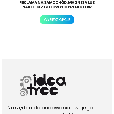
REKLAMA NA SAMOCHÓD: MAGNESY LUB
NAKLEJKI Z GOTOWYCH PROJEKTÓW
Ten
WYBIERZ OPCJE
produkt
ma
wiele
wariantów.
Opcje
można
wybrać
na
stronie
produktu
Narzędzia do budowania Twojego