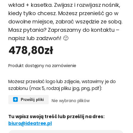
wkład + kasetka. Zwijasz i rozwijasz nośnik,
kiedy tylko chcesz. Możesz przenieść go w
dowolne miejsce, zabrać wszędzie ze sobą.
Masz pytania? Zapraszamy do kontaktu –
napisz lub zadzwoń! 🙂
478,80
zł
Produkt dostępny na zamówienie
i
Możesz przesłać logo lub zdjęcie, wstawimy je do
l
szablonu (max 5, rodzaj pliku: jpg, png, pdf):
o
ś
Prześlij pliki
Nie wybrano plików
ć
R
Tu wpisz swoją treść lub prześlij na dres:
o
biuro@ideatree.pl
l
l