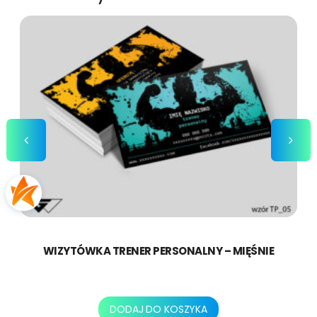
–
m
i
ę
ś
n
i
e
WIZYTÓWKA TRENER PERSONALNY – MIĘŚNIE
130,00
zł
DODAJ DO KOSZYKA