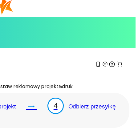
staw reklamowy projekt&druk
→
4
rojekt
Odbierz przesyłkę