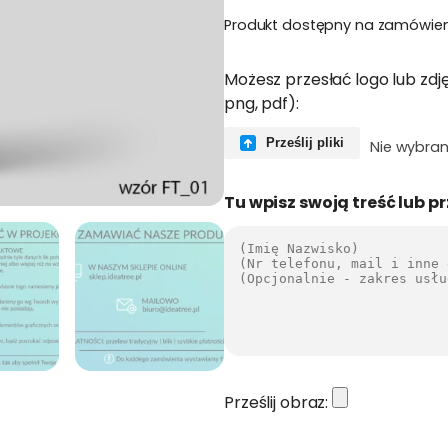
Produkt dostępny na zamówien
Możesz przesłać logo lub zdję
png, pdf):
Prześlij pliki
Nie wybran
Tu wpisz swoją treść lub pr
Prześlij obraz:
i