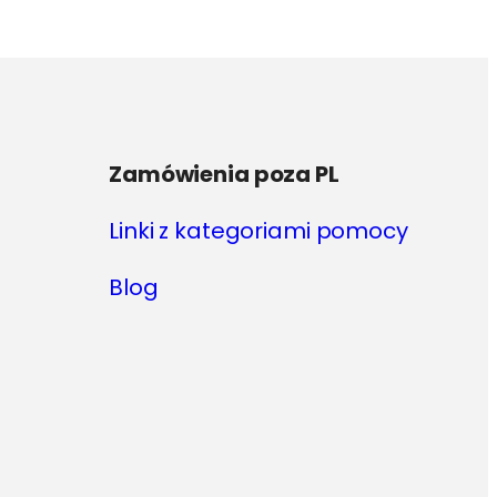
Opcje
można
wybrać
na
stronie
produktu
Zamówienia poza PL
Linki z kategoriami pomocy
Blog