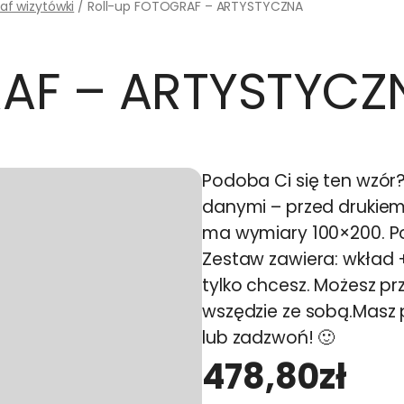
af wizytówki
/ Roll-up FOTOGRAF – ARTYSTYCZNA
RAF – ARTYSTYCZ
Podoba Ci się ten wzór
danymi – przed drukiem
ma wymiary 100×200. Po
Zestaw zawiera: wkład + 
tylko chcesz. Możesz p
wszędzie ze sobą.Masz 
lub zadzwoń! 🙂
478,80
zł