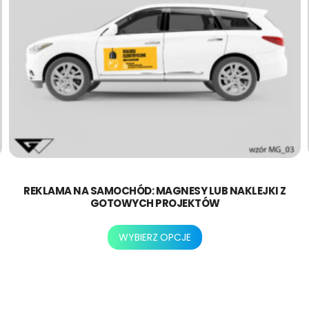
REKLAMA NA SAMOCHÓD: MAGNESY LUB NAKLEJKI Z
GOTOWYCH PROJEKTÓW
Ten
WYBIERZ OPCJE
produkt
ma
wiele
wariantów.