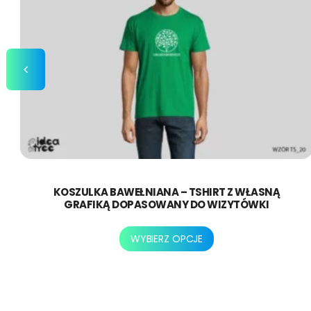
produktu
KOSZULKA BAWEŁNIANA – TSHIRT Z WŁASNĄ
GRAFIKĄ DOPASOWANY DO WIZYTÓWKI
Ten
WYBIERZ OPCJE
produkt
ma
wiele
wariantów.