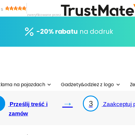
/
5
zweryfikowane przez
-20% rabatu
na dodruk
lama na pojazdach
Gadżety&odzież z logo
Ze
→
3
Prześlij treść i
Zaakceptuj p
zamów