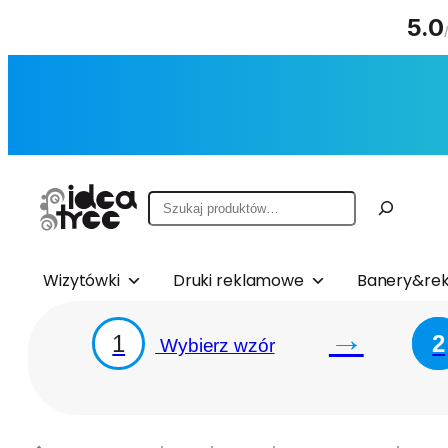
5.0
Przejdź
do
treści
Szukaj
Wizytówki
Druki reklamowe
Banery&rek
→
1
2
Wybierz wzór