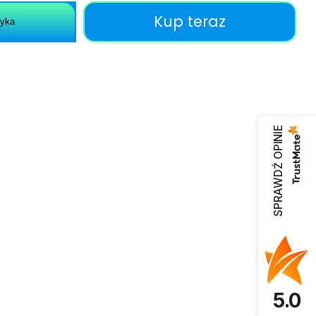
Kup teraz
zyka
SPRAWDŹ OPINIE
5.0