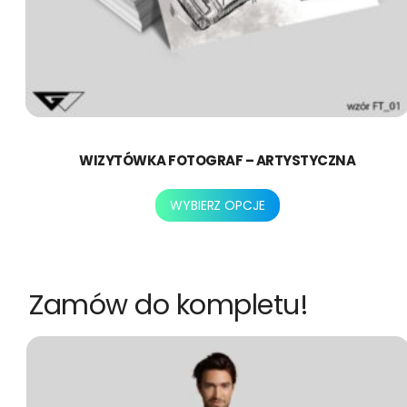
WIZYTÓWKA FOTOGRAF – ARTYSTYCZNA
Ten
WYBIERZ OPCJE
produkt
ma
wiele
wariantów.
Zamów do kompletu!
Opcje
można
wybrać
na
stronie