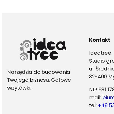
Opcje
można
wybrać
na
stronie
produktu
Kontakt
Ideatree
Studio gr
ul. Średn
Narzędzia do budowania
32-400 My
Twojego biznesu. Gotowe
wizytówki.
NIP 681 17
mail:
biur
tel:
+48 53