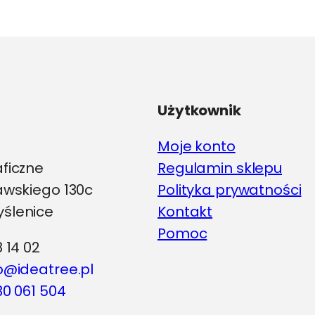
Opcje
można
wybrać
na
stronie
produktu
Użytkownik
Moje konto
aficzne
Regulamin sklepu
iawskiego 130c
Polityka prywatności
ślenice
Kontakt
Pomoc
8 14 02
o@ideatree.pl
0 061 504