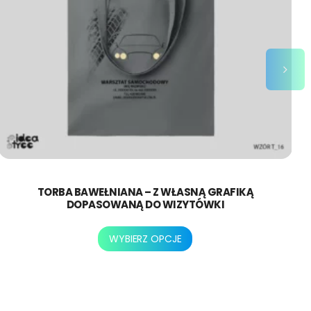
TORBA BAWEŁNIANA – Z WŁASNĄ GRAFIKĄ
DOPASOWANĄ DO WIZYTÓWKI
Ten
WYBIERZ OPCJE
produkt
ma
wiele
wariantów.