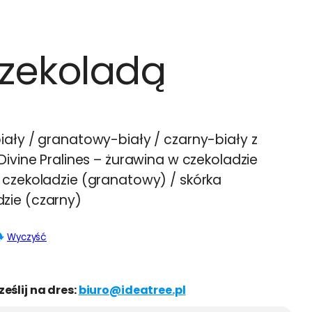
czekoladą
ały / granatowy-biały / czarny-biały z
Divine Pralines – żurawina w czekoladzie
 czekoladzie (granatowy) / skórka
zie (czarny)
Wyczyść
ześlij na dres:
biuro@ideatree.pl