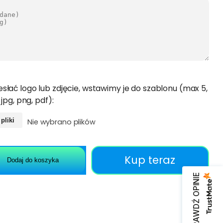
słać logo lub zdjęcie, wstawimy je do szablonu (max 5,
 jpg, png, pdf):
 pliki
Nie wybrano plików
Kup teraz
Dodaj do koszyka
SPRAWDŹ OPINIE