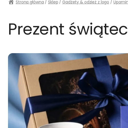
Strona główna
/
Sklep
/
Gadżety & odzież z logo
/
Upomin
Prezent świątec