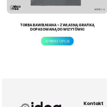
TORBA BAWEŁNIANA – Z WŁASNĄ GRAFIKĄ
DOPASOWANĄ DO WIZYTÓWKI
Ten
WYBIERZ OPCJE
produkt
ma
wiele
wariantów.
Opcje
można
wybrać
na
stronie
produktu
Kontakt