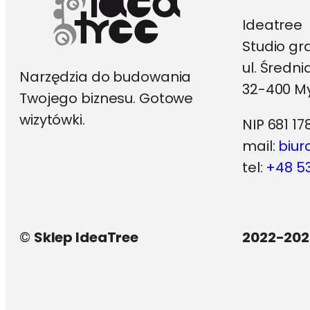
Ideatree
Studio gr
ul. Średn
Narzędzia do budowania
32-400 My
Twojego biznesu. Gotowe
wizytówki.
NIP 681 17
mail:
biur
tel:
+48 53
©
Sklep IdeaTree
2022-202