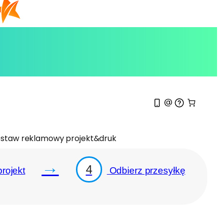
staw reklamowy projekt&druk
→
4
rojekt
Odbierz przesyłkę