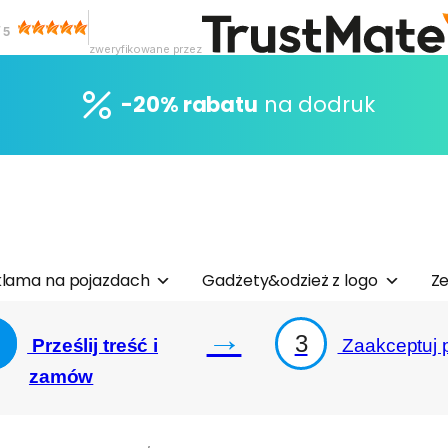
/
5
zweryfikowane przez
-20% rabatu
na dodruk
lama na pojazdach
Gadżety&odzież z logo
Ze
→
3
Prześlij treść i
Zaakceptuj p
zamów