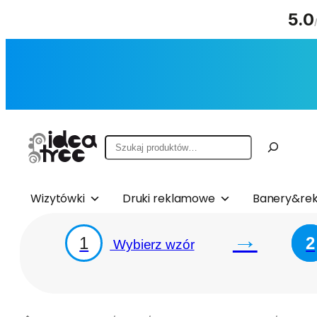
5.0
Przejdź
do
treści
Szukaj
Wizytówki
Druki reklamowe
Banery&rek
→
1
2
Wybierz wzór