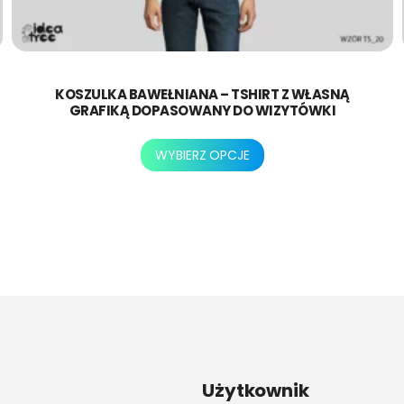
KOSZULKA BAWEŁNIANA – TSHIRT Z WŁASNĄ
GRAFIKĄ DOPASOWANY DO WIZYTÓWKI
Ten
WYBIERZ OPCJE
produkt
ma
wiele
wariantów.
Opcje
można
wybrać
na
stronie
produktu
Użytkownik