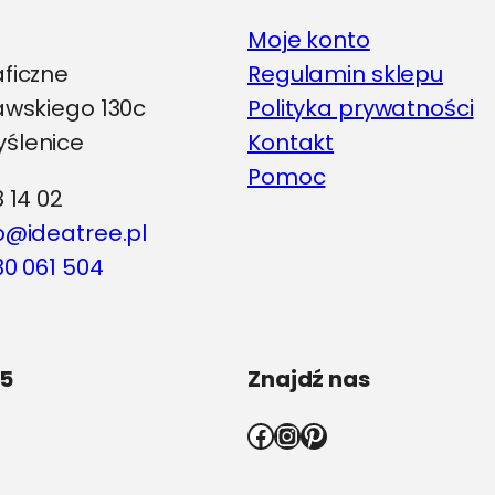
Moje konto
aficzne
Regulamin sklepu
iawskiego 130c
Polityka prywatności
ślenice
Kontakt
Pomoc
8 14 02
o@ideatree.pl
0 061 504
5
Znajdź nas
Facebook
Instagram
Pinterest