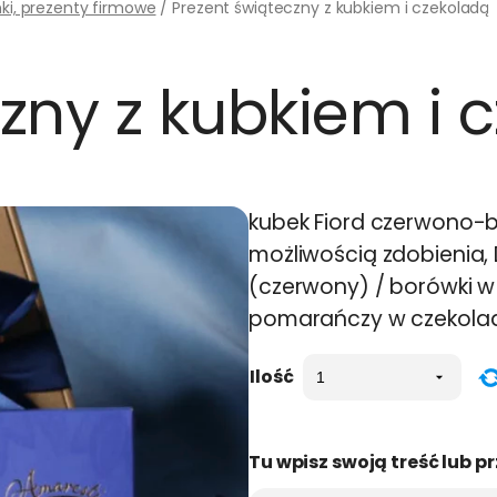
ki, prezenty firmowe
/ Prezent świąteczny z kubkiem i czekoladą
zny z kubkiem i 
kubek Fiord czerwono-bi
możliwością zdobienia, 
(czerwony) / borówki w
pomarańczy w czekolad
Ilość
Tu wpisz swoją treść lub pr