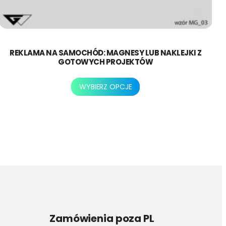
REKLAMA NA SAMOCHÓD: MAGNESY LUB NAKLEJKI Z
GOTOWYCH PROJEKTÓW
Ten
WYBIERZ OPCJE
produkt
ma
wiele
wariantów.
Opcje
można
wybrać
na
stronie
produktu
Zamówienia poza PL