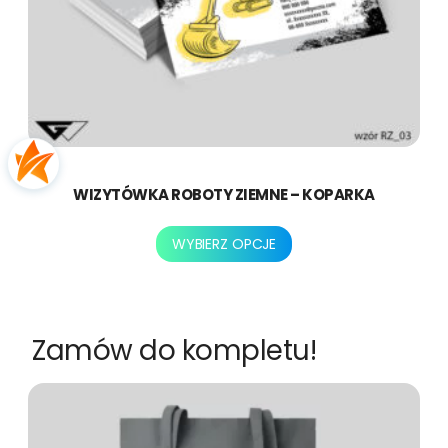
WIZYTÓWKA ROBOTY ZIEMNE – KOPARKA
Ten
WYBIERZ OPCJE
produkt
ma
wiele
wariantów.
Zamów do kompletu!
Opcje
można
wybrać
na