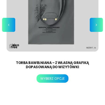
stronie
produktu
TORBA BAWEŁNIANA – Z WŁASNĄ GRAFIKĄ
DOPASOWANĄ DO WIZYTÓWKI
Ten
WYBIERZ OPCJE
produkt
ma
wiele
wariantów.