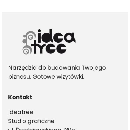
Opcje
można
wybrać
na
stronie
produktu
Narzędzia do budowania Twojego
biznesu. Gotowe wizytówki.
Kontakt
Ideatree
Studio graficzne