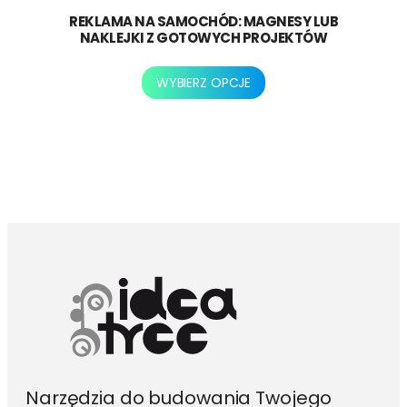
REKLAMA NA SAMOCHÓD: MAGNESY LUB
NAKLEJKI Z GOTOWYCH PROJEKTÓW
Ten
WYBIERZ OPCJE
produkt
ma
wiele
wariantów.
Opcje
można
wybrać
na
stronie
produktu
Narzędzia do budowania Twojego