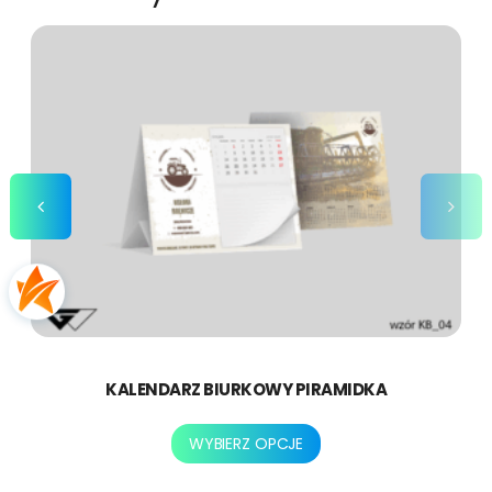
KALENDARZ BIURKOWY PIRAMIDKA
Ten
WYBIERZ OPCJE
produkt