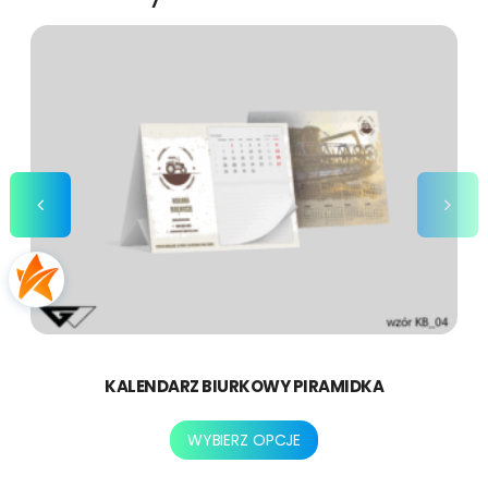
KALENDARZ BIURKOWY PIRAMIDKA
Ten
WYBIERZ OPCJE
produkt