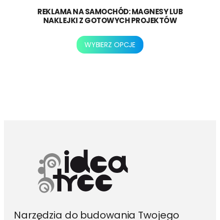
REKLAMA NA SAMOCHÓD: MAGNESY LUB
NAKLEJKI Z GOTOWYCH PROJEKTÓW
Ten
WYBIERZ OPCJE
produkt
ma
wiele
wariantów.
Opcje
można
wybrać
na
stronie
produktu
Narzędzia do budowania Twojego