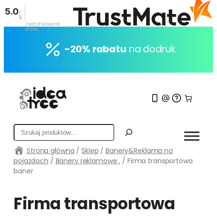
5.0
/
5
zweryfikowane
przez
Przejdź
do
-20% rabatu
na dodruk
treści
S
z
Strona główna
/
Sklep
/
Banery&Reklama na
u
pojazdach
/
Banery reklamowe .
/ Firma transportowa
k
baner
a
j
Firma transportowa