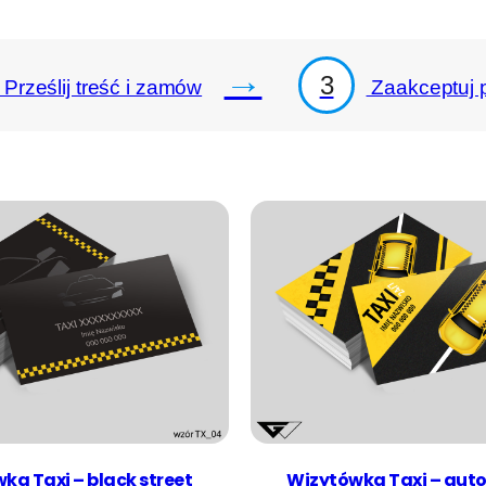
→
3
Prześlij treść i zamów
Zaakceptuj p
ka Taxi – black street
Wizytówka Taxi – aut