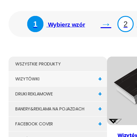
→
1
2
Wybierz wzór
WSZYSTKIE PRODUKTY
+
WIZYTÓWKI
+
DRUKI REKLAMOWE
+
BANERY&REKLAMA NA POJAZDACH
+
FACEBOOK COVER
Wizytów