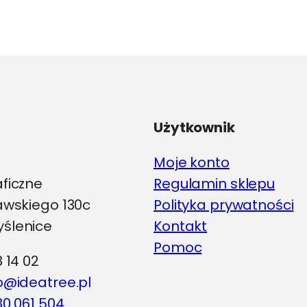
Użytkownik
Moje konto
aficzne
Regulamin sklepu
iawskiego 130c
Polityka prywatności
ślenice
Kontakt
Pomoc
8 14 02
o@ideatree.pl
0 061 504