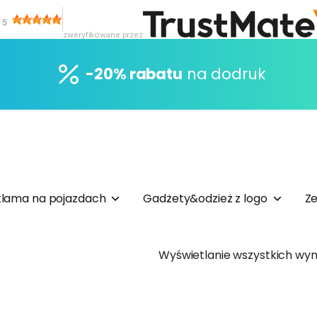
/
5
zweryfikowane przez
-20% rabatu
na dodruk
lama na pojazdach
Gadżety&odzież z logo
Ze
Wyświetlanie wszystkich wyn