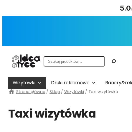
5.0
Przejdź
do
treści
Szukaj
Wizytówki
Druki reklamowe
Banery&rek
Strona główna
/
Sklep
/
Wizytówki
/ Taxi wizytówka
Taxi wizytówka