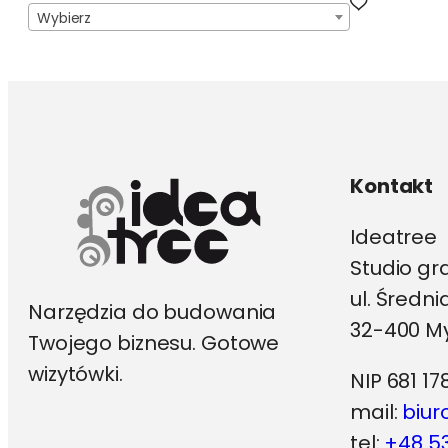
Wybierz
Kontakt
Ideatree
Studio gr
ul. Średn
Narzędzia do budowania
32-400 My
Twojego biznesu. Gotowe
wizytówki.
NIP 681 17
mail:
biur
tel:
+48 53