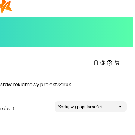
staw reklamowy projekt&druk
P
ików: 6
o
s
o