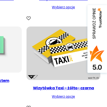
r
Wybierz opcje
n
SPRAWDŹ OPINIE
o
ś
c
i
5.0
ektem
Wizytówka Taxi – żółto- czarna
Wybierz opcje