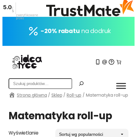
5.0
/
5
zweryfikowane
przez
Przejdź
do
-20% rabatu
na dodruk
treści
S
z
Strona główna
/
Sklep
/
Roll-up
/ Matematyka roll-up
u
k
a
Matematyka roll-up
j
Wyświetlanie