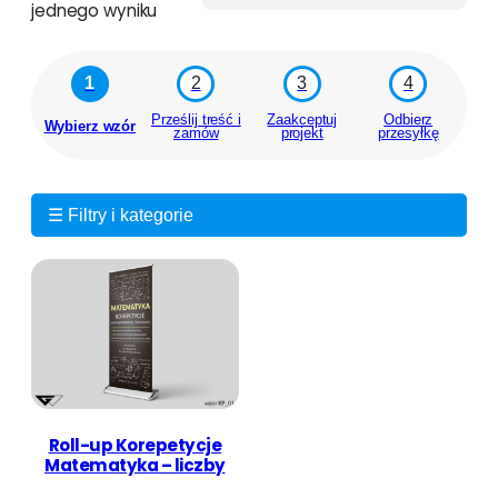
jednego wyniku
1
2
3
4
Prześlij treść i
Zaakceptuj
Odbierz
Wybierz wzór
zamów
projekt
przesyłkę
☰ Filtry i kategorie
Roll-up Korepetycje
Matematyka – liczby