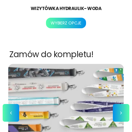
WIZYTÓWKA HYDRAULIK- WODA
Ten
WYBIERZ OPCJE
produkt
ma
wiele
wariantów.
Zamów do kompletu!
Opcje
można
wybrać
na
stronie
produktu