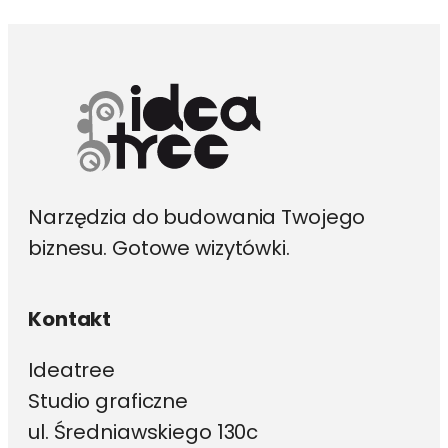
można
wybrać
na
stronie
produktu
Narzędzia do budowania Twojego
biznesu. Gotowe wizytówki.
Kontakt
Ideatree
Studio graficzne
ul. Średniawskiego 130c