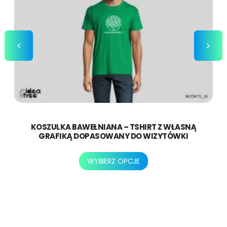
KOSZULKA BAWEŁNIANA – TSHIRT Z WŁASNĄ
GRAFIKĄ DOPASOWANY DO WIZYTÓWKI
Ten
WYBIERZ OPCJE
produkt
ma
wiele
wariantów.
Opcje