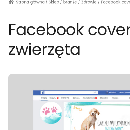
Strona główna
/
Sklep
/
branże
/
Zdrowie
/ Facebook cover
Facebook cover 
zwierzęta