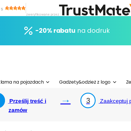
/
5
zweryfikowane przez
-20% rabatu
na dodruk
lama na pojazdach
Gadżety&odzież z logo
Ze
→
3
Prześlij treść i
Zaakceptuj p
zamów