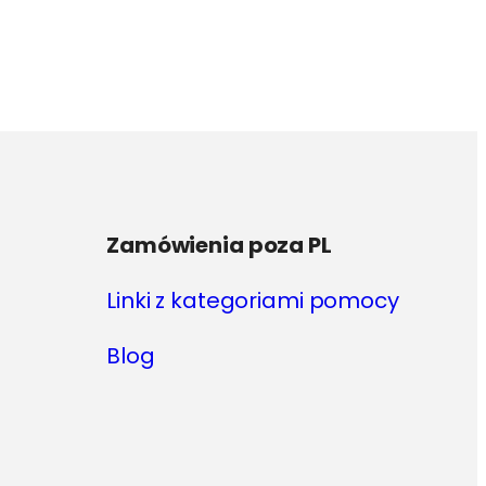
ma
wiele
wariantów.
Opcje
można
wybrać
na
stronie
produktu
Zamówienia poza PL
Linki z kategoriami pomocy
Blog