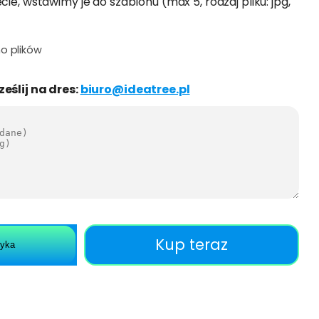
cie, wstawimy je do szablonu (max 5, rodzaj pliku: jpg,
o plików
ześlij na dres:
biuro@ideatree.pl
Kup teraz
zyka