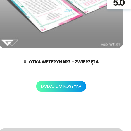
5.0
ULOTKA WETERYNARZ – ZWIERZĘTA
250,00
zł
DODAJ DO KOSZYKA