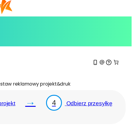
staw reklamowy projekt&druk
→
4
rojekt
Odbierz przesyłkę