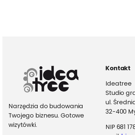
wiele
wariantów.
Opcje
można
wybrać
na
stronie
produktu
Kontakt
Ideatree
Studio gr
ul. Średn
Narzędzia do budowania
32-400 My
Twojego biznesu. Gotowe
wizytówki.
NIP 681 17