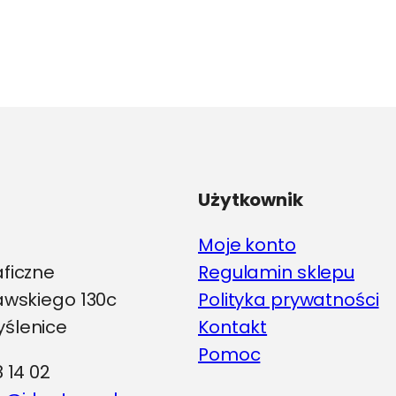
ma
wiele
wariantów.
Opcje
można
wybrać
na
stronie
produktu
Użytkownik
Moje konto
aficzne
Regulamin sklepu
iawskiego 130c
Polityka prywatności
ślenice
Kontakt
Pomoc
8 14 02