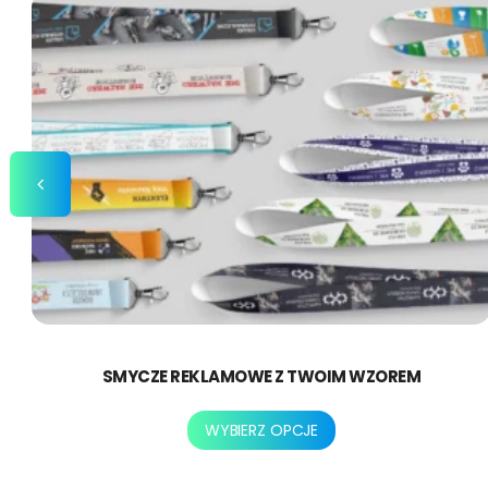
SMYCZE REKLAMOWE Z TWOIM WZOREM
Ten
WYBIERZ OPCJE
produkt
ma