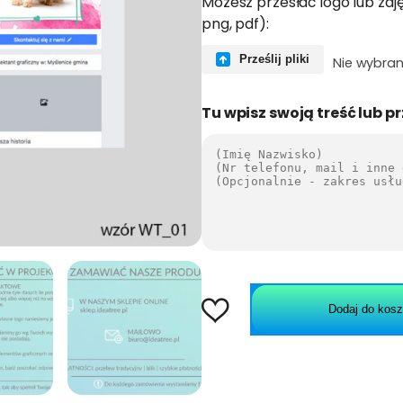
Możesz przesłać logo lub zdję
png, pdf):
Prześlij pliki
Nie wybran
Tu wpisz swoją treść lub pr
i
l
Dodaj do kos
o
ś
ć
F