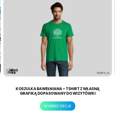
na
i
stronie
e
produktu
r
z
ę
t
a
KOSZULKA BAWEŁNIANA – TSHIRT Z WŁASNĄ
GRAFIKĄ DOPASOWANY DO WIZYTÓWKI
Ten
WYBIERZ OPCJE
produkt