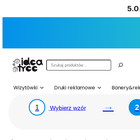
5.0
Przejdź
do
treści
Szukaj
Wizytówki
Druki reklamowe
Banery&rek
→
1
2
Wybierz wzór