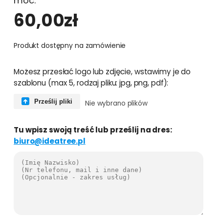
moc.
60,00
zł
Produkt dostępny na zamówienie
i
Możesz przesłać logo lub zdjęcie, wstawimy je do
l
szablonu (max 5, rodzaj pliku: jpg, png, pdf):
o
ś
Prześlij pliki
Nie wybrano plików
ć
F
Tu wpisz swoją treść lub prześlij na dres:
a
biuro@ideatree.pl
c
e
b
o
o
k
c