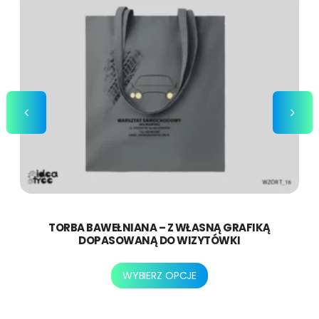
t
a
,
m
ę
ż
c
z
y
z
n
a
TORBA BAWEŁNIANA – Z WŁASNĄ GRAFIKĄ
DOPASOWANĄ DO WIZYTÓWKI
Ten
WYBIERZ OPCJE
produkt
ma