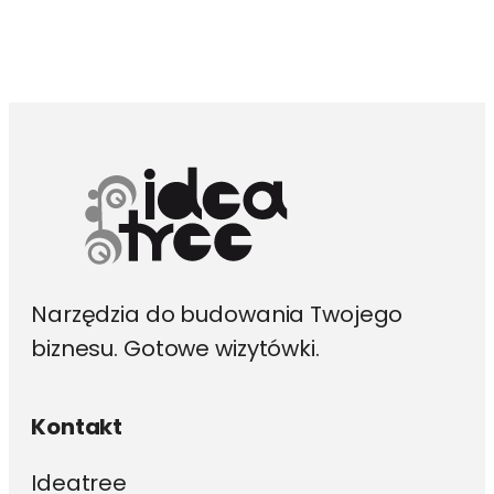
wiele
wariantów.
Opcje
można
wybrać
na
stronie
produktu
Narzędzia do budowania Twojego
biznesu. Gotowe wizytówki.
Kontakt
Ideatree