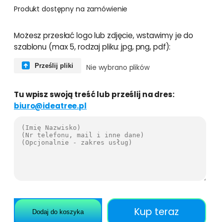
Produkt dostępny na zamówienie
i
Możesz przesłać logo lub zdjęcie, wstawimy je do
l
szablonu (max 5, rodzaj pliku: jpg, png, pdf):
o
ś
Prześlij pliki
Nie wybrano plików
ć
F
Tu wpisz swoją treść lub prześlij na dres:
a
biuro@ideatree.pl
c
e
b
o
o
k
c
o
v
e
Kup teraz
Dodaj do koszyka
r