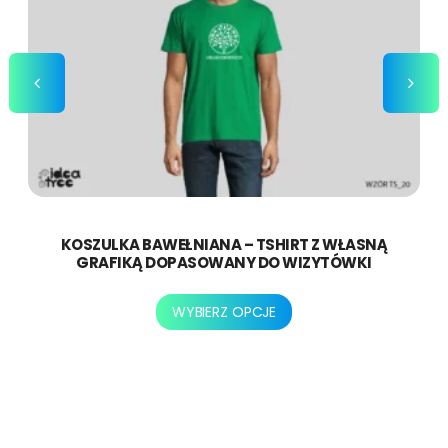
KOSZULKA BAWEŁNIANA – TSHIRT Z WŁASNĄ
GRAFIKĄ DOPASOWANY DO WIZYTÓWKI
Ten
WYBIERZ OPCJE
produkt
ma
wiele
wariantów.
Opcje