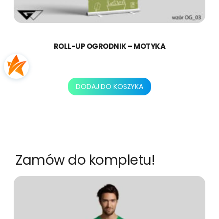
i
k
–
m
ROLL-UP OGRODNIK – MOTYKA
o
t
478,80
zł
y
k
DODAJ DO KOSZYKA
a
Zamów do kompletu!