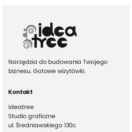
można
wybrać
na
stronie
produktu
Narzędzia do budowania Twojego
biznesu. Gotowe wizytówki.
Kontakt
Ideatree
Studio graficzne
ul. Średniawskiego 130c