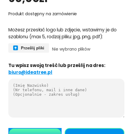
Produkt dostępny na zamówienie
i
Możesz przesłać logo lub zdjęcie, wstawimy je do
l
szablonu (max 5, rodzaj pliku: jpg, png, pdf):
o
ś
Prześlij pliki
Nie wybrano plików
ć
F
Tu wpisz swoją treść lub prześlij na dres:
a
biuro@ideatree.pl
c
e
b
o
o
k
c
o
v