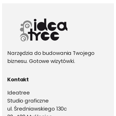
wybrać
na
stronie
produktu
Narzędzia do budowania Twojego
biznesu. Gotowe wizytówki.
Kontakt
Ideatree
Studio graficzne
ul. Średniawskiego 130c