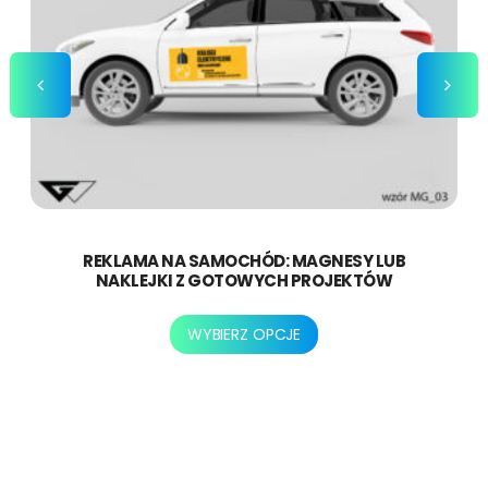
REKLAMA NA SAMOCHÓD: MAGNESY LUB
NAKLEJKI Z GOTOWYCH PROJEKTÓW
Ten
WYBIERZ OPCJE
produkt
ma
wiele
wariantów.
Opcje
można