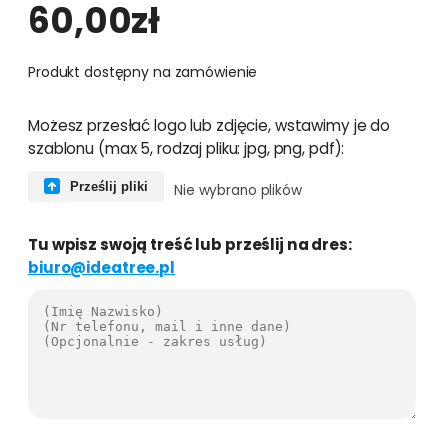
60,00
zł
Produkt dostępny na zamówienie
i
Możesz przesłać logo lub zdjęcie, wstawimy je do
l
szablonu (max 5, rodzaj pliku: jpg, png, pdf):
o
ś
Prześlij pliki
Nie wybrano plików
ć
F
Tu wpisz swoją treść lub prześlij na dres:
a
biuro@ideatree.pl
c
e
b
o
o
k
c
o