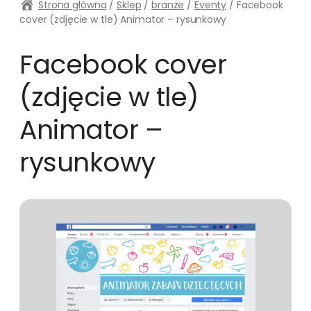
Strona główna
/
Sklep
/
branże
/
Eventy
/ Facebook
cover (zdjęcie w tle) Animator – rysunkowy
Facebook cover
(zdjęcie w tle)
Animator –
rysunkowy