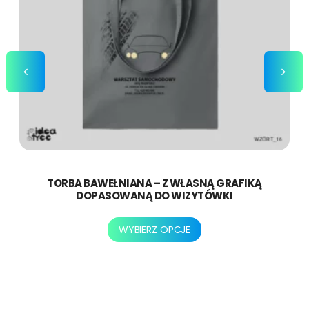
TORBA BAWEŁNIANA – Z WŁASNĄ GRAFIKĄ
DOPASOWANĄ DO WIZYTÓWKI
Ten
WYBIERZ OPCJE
produkt
ma
wiele
wariantów.
Opcje