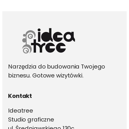
można
wybrać
na
stronie
produktu
Narzędzia do budowania Twojego
biznesu. Gotowe wizytówki.
Kontakt
Ideatree
Studio graficzne
ul. Średniawskiego 130c