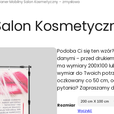
Baner Mobilny Salon Kosmetyczny – zmysłowa
Salon Kosmetycz
Podoba Ci się ten wzór
danymi – przed drukie
ma wymiary 200X100 lu
wymiar do Twoich potrz
oczkowany co 50 cm, o
pytania? Zapraszamy do
Rozmiar
Wyczyść