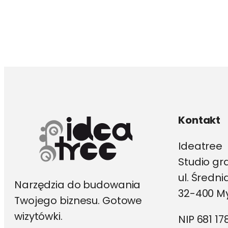
ma
wiele
wariantów.
Opcje
można
wybrać
na
stronie
produktu
Kontakt
Ideatree
Studio gr
ul. Średn
Narzędzia do budowania
32-400 My
Twojego biznesu. Gotowe
wizytówki.
NIP 681 17