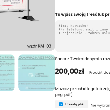
Tu wpisz swoją treść lub pr
Baner z Twoimi danymi o ro
200,00
zł
Produkt do
Możesz przesłać logo lub zdję
png, pdf):
Prześlij pliki
Nie wybran