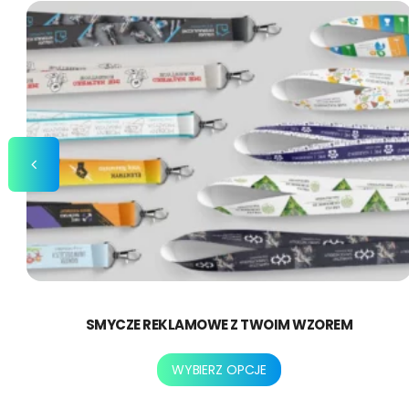
SMYCZE REKLAMOWE Z TWOIM WZOREM
Ten
WYBIERZ OPCJE
produkt