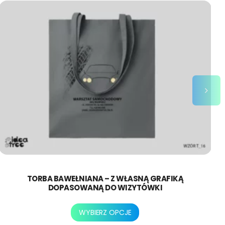
TORBA BAWEŁNIANA – Z WŁASNĄ GRAFIKĄ
DOPASOWANĄ DO WIZYTÓWKI
Ten
WYBIERZ OPCJE
produkt