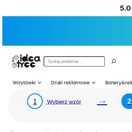
5.0
Przejdź
do
treści
Szukaj
Wizytówki
Druki reklamowe
Banery&rek
→
1
2
Wybierz wzór