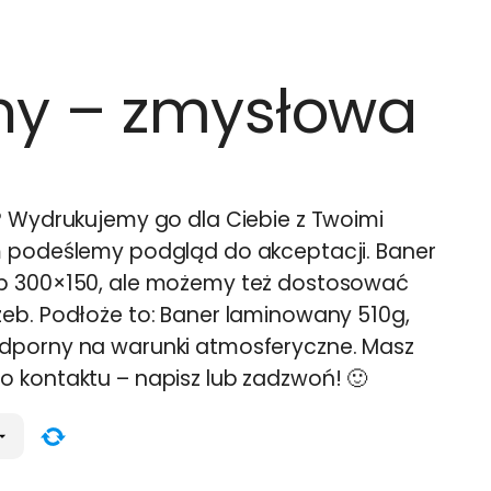
ny – zmysłowa
? Wydrukujemy go dla Ciebie z Twoimi
m podeślemy podgląd do akceptacji. Baner
b 300×150, ale możemy też dostosować
eb. Podłoże to: Baner laminowany 510g,
dporny na warunki atmosferyczne. Masz
 kontaktu – napisz lub zadzwoń! 🙂