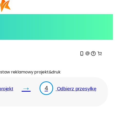
staw reklamowy projekt&druk
→
4
rojekt
Odbierz przesyłkę