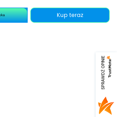
Kup teraz
yka
SPRAWDŹ OPINIE