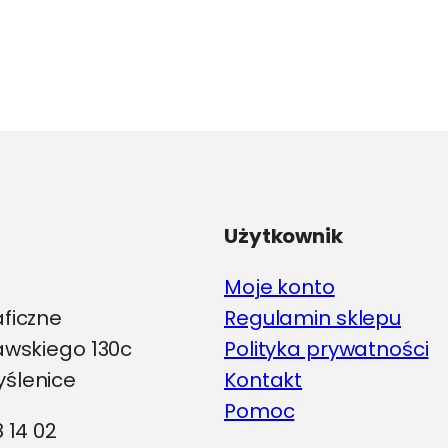
ma
wiele
wariantów.
Opcje
można
wybrać
na
stronie
produktu
Użytkownik
Moje konto
aficzne
Regulamin sklepu
iawskiego 130c
Polityka prywatności
ślenice
Kontakt
Pomoc
8 14 02