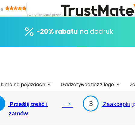
/
5
zweryfikowane przez
-20% rabatu
na dodruk
lama na pojazdach
Gadżety&odzież z logo
Ze
→
3
Prześlij treść i
Zaakceptuj p
zamów