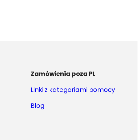
ma
wiele
wariantów.
Opcje
można
wybrać
na
stronie
produktu
Zamówienia poza PL
Linki z kategoriami pomocy
Blog