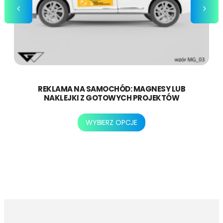
REKLAMA NA SAMOCHÓD: MAGNESY LUB
NAKLEJKI Z GOTOWYCH PROJEKTÓW
Ten
WYBIERZ OPCJE
produkt
ma
wiele
wariantów.
Opcje
można
wybrać
na