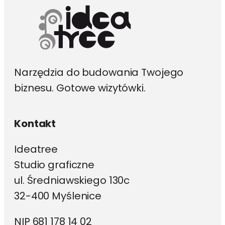
stronie
produktu
Narzędzia do budowania Twojego
biznesu. Gotowe wizytówki.
Kontakt
Ideatree
Studio graficzne
ul. Średniawskiego 130c
32-400 Myślenice
NIP 681 178 14 02