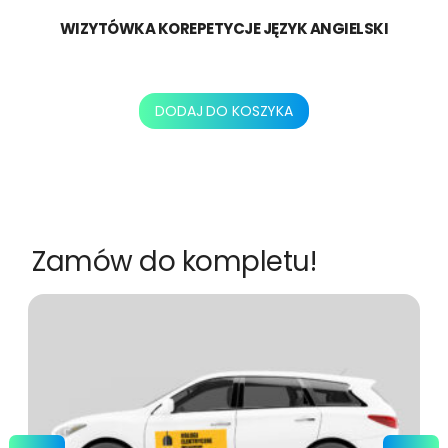
WIZYTÓWKA KOREPETYCJE JĘZYK ANGIELSKI
130,00
zł
DODAJ DO KOSZYKA
Zamów do kompletu!