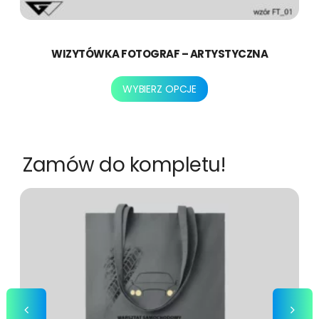
WIZYTÓWKA FOTOGRAF – ARTYSTYCZNA
Ten
WYBIERZ OPCJE
produkt
ma
wiele
wariantów.
Zamów do kompletu!
Opcje
można
wybrać
na
stronie
produktu