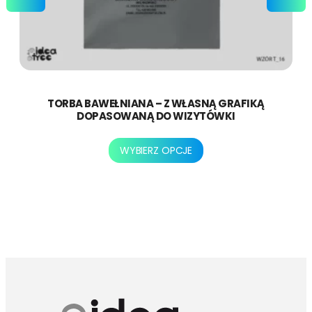
TORBA BAWEŁNIANA – Z WŁASNĄ GRAFIKĄ
DOPASOWANĄ DO WIZYTÓWKI
Ten
WYBIERZ OPCJE
produkt
ma
wiele
wariantów.
Opcje
można
wybrać
na
stronie
produktu